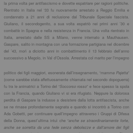
la prima volta per antifascismo e dovette espatriare per ragioni politiche.
Rientrato in Italia nel ‘33 fu nuovamente arrestato a Reggio Emilia e
condannato a 21 anni di reclusione dal Tribunale Speciale fascista.
Giuliano, il secondogenito, a sua volta espatriò nei primi anni ’30 e
combattè in Spagna e nella resistenza in Francia. Una volta rientrato in
Italia, arrestato dalle SS a Milano, venne internato a Mauthausen.
Gaspare, salito in montagna con una formazione partigiana nel dicembre
del ’43, morì a diciotto anni in combattimento il 13 febbraio dell’anno
successivo a Megolo, in Val
d’Ossola. Arrestata col marito per l’impegno
politico dei figli maggiori, esonerata dall’insegnamento, “
mamma Pajetta
”
(come sarebbe stata affettuosamente chiamata nel secondo dopoguerra)
fu tra le animatrici a Torino del “
Soccorso rosso
” e fece spesso la spola
con la Francia, quando Giuliano vi si era rifugiato. Neppure la dolorosa
perdita di Gaspare la indusse a desistere dalla lotta antifascista, anche
se ne rimase profondamente segnata e quando si incontrò a Torino con
Ada Gobetti, per continuare quell’impegno attraverso i Gruppi di Difesa
della Donna, quest’ultima intuì che “
anche se straordinariamente forte,
anche se sorretta da una fede senza debolezze e dall’amore dei figli