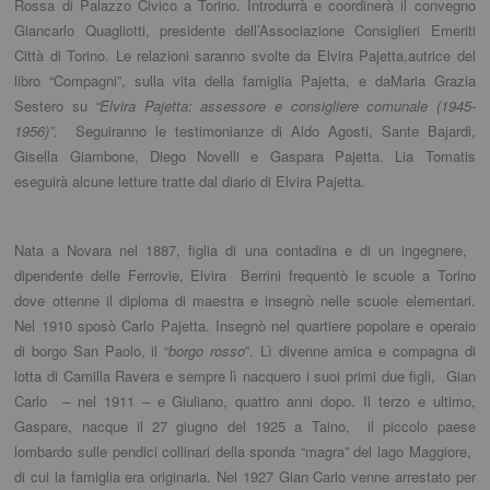
Rossa di Palazzo Civico a Torino. Introdurrà e coordinerà il convegno
Giancarlo Quagliotti, presidente dell’Associazione Consiglieri Emeriti
Città di Torino. Le relazioni saranno svolte da Elvira Pajetta,autrice del
libro “Compagni”, sulla vita della famiglia Pajetta, e daMaria Grazia
Sestero su
“Elvira Pajetta: assessore e consigliere comunale (1945-
1956)”.
Seguiranno le testimonianze di Aldo Agosti, Sante Bajardi,
Gisella Giambone, Diego Novelli e Gaspara Pajetta. Lia Tomatis
eseguirà alcune letture tratte dal diario di Elvira Pajetta.
Nata a Novara nel 1887, figlia di una contadina e di un ingegnere,
dipendente delle Ferrovie, Elvira Berrini frequentò le scuole a Torino
dove ottenne il diploma di maestra e insegnò nelle scuole elementari.
Nel 1910 sposò Carlo Pajetta. Insegnò nel quartiere popolare e operaio
di borgo San Paolo, il “
borgo rosso
”. Lì divenne amica e compagna di
lotta di Camilla Ravera e sempre lì nacquero i suoi primi due figli, Gian
Carlo – nel 1911 – e Giuliano, quattro anni dopo. Il terzo e ultimo,
Gaspare, nacque il 27 giugno del 1925 a Taino, il piccolo paese
lombardo sulle pendici collinari della sponda “magra” del lago Maggiore,
di cui la famiglia era originaria. Nel 1927 Gian Carlo venne arrestato per