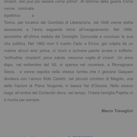
rimasti, non può più essere come prima
”. Al
termine della guerra Elvira
venne nominata
ispettrice a
Torino, per incarico del Comitato di Liberazione, nel 1946 venne eletta
assessore e l’anno seguente tornò all’insegnamento. Nel 1956,
assistette all’ultima seduta del Consiglio Comunale e concluse la sua
vita politica. Nel 1962 morì il marito Carlo e Elvira, già colpita da un
malore alcuni anni prima, si trovò a scrivere parole amare e sofferte:
“
solitudine, rimpianti, poca salute, nessuna voglia di vivere
”. Un anno
dopo, nel settembre del ’63, si spense nel novarese, a Romagnano
Sesia, e venne sepolta nella stessa tomba che il giovane Gaspare
divideva con l’amico Aldo Carletti, nel piccolo cimitero di Megolo, una
delle frazioni di Pieve Vergonte, in bassa Val d’Ossola. Nello stesso
luogo all’ombra del Cortavolo dove, nel tempo, l’intera famiglia Pajetta si
è riunita per sempre.
Marco Travaglini