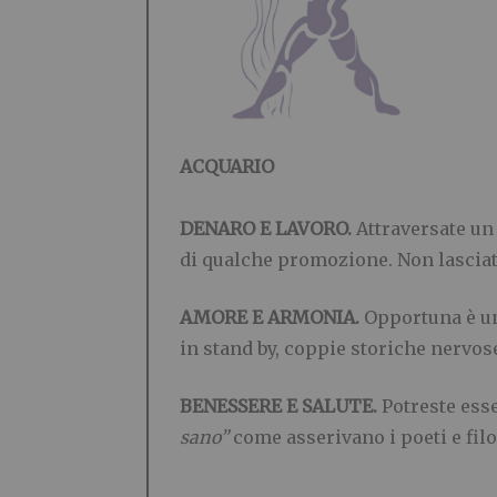
ACQUARIO
DENARO E LAVORO.
Attraversate un
di qualche promozione. Non lasciate
AMORE E ARMONIA.
Opportuna è un
in stand by, coppie storiche nervos
BENESSERE E SALUTE.
Potreste ess
sano”
come asserivano i poeti e filo