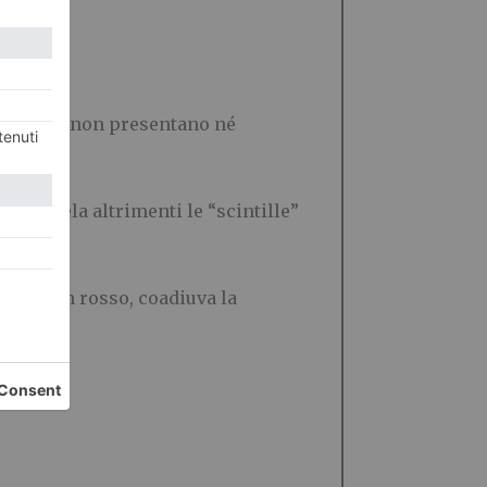
zione che non presentano né
ensa.
on cautela altrimenti le “scintille”
e di buon rosso, coadiuva la