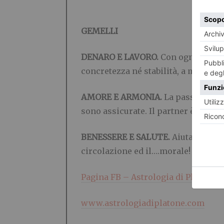
GEMELLI
DENARO E LAVORO.
Con ogni probab
concretezza né stabilità, a maggio
AMORE E ARMONIA.
La passione è a
sono assicurate. Il partner è contra
BENESSERE E SALUTE.
Aiutatevi co
circolazione ed il….morale!
Pagina FB – Astrologia di Platone
www.astrologiadiplatone.com