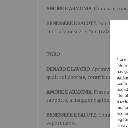
AMORE E ARMONIA.
L’intesa è con
BENESSERE E SALUTE.
Non impuntat
centro benessere. Non tralasciate di
TORO
DENARO E LAVORO.
Apritevi alle nu
quali collaborate, contribuiscono in
AMORE E ARMONIA.
Fresca ventata
rapporto, a maggior ragione se avet
BENESSERE E SALUTE.
Comunicativi
sapori nuovi.