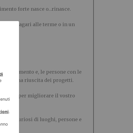
timento forte nasce o…rinasce.
forze, magari alle terme o in un
ria di fermento e, le persone con le
 la buona riuscita dei progetti.
è super per migliorare il vostro
n mai, curiosi di luoghi, persone e