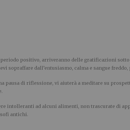
 periodo positivo, arriveranno delle gratificazioni sot
vi sopraffare dall’entusiasmo, calma e sangue freddo, p
a pausa di riflessione, vi aiuterà a meditare su prospe
e.
ere intolleranti ad alcuni alimenti, non trascurate di a
sofi antichi.