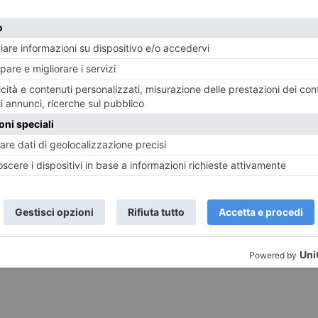
ilità verranno spazzati via quei rapporti di collabora
r ragione se non garantiscono più una dignitosa ricomp
lle stelle così come anche la suscettibilità. Muovetevi c
ddittorio…quasi quanto lo siete voi!
n una buona colazione ma a cena via libera a un bicchier