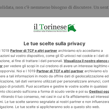
solidata, non c’è nemmeno bisogno di discutere. Un sen
evi sulle piccole cose e concedetevi un recupero delle 
 attuare una dieta idonea.
ove iniziative con fiducia e coraggio. Intorno a voi c’è a
 modo forse poco evidente ma, in realtà sostanziale, per
 di spensieratezza e anche di divertimento, il momento 
e vissuto una crisi.
, dinamici, frizzanti, positivi e intraprendenti come no