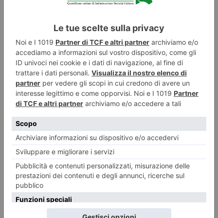
A Leo il premio “Mario Soldati” per la Cultura
Si può dire che Giampiero Leo abbia iniziato a fare politica ben prima