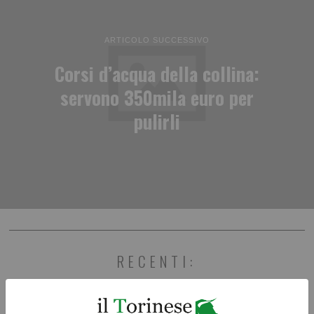
ARTICOLO SUCCESSIVO
Corsi d’acqua della collina:
servono 350mila euro per
pulirli
RECENTI: