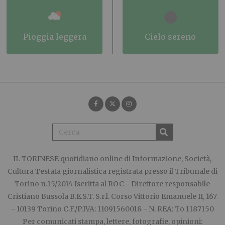
pioggia leggera
cielo sereno
IL TORINESE
quotidiano online di Informazione, Società,
Cultura Testata giornalistica registrata presso il Tribunale di
Torino n.15/2014 Iscritta al ROC - Direttore responsabile
Cristiano Bussola B.E.S.T. S.r.l. Corso Vittorio Emanuele II, 167
- 10139 Torino C.F./P.IVA: 11091560018 - N. REA: To 1187150
Per comunicati stampa, lettere, fotografie, opinioni: