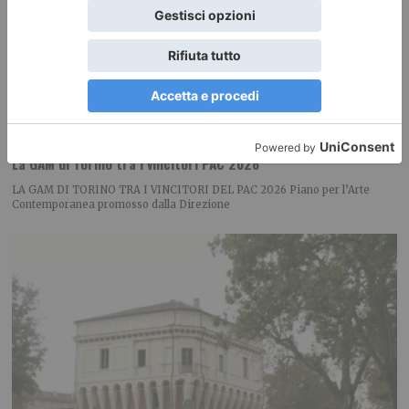
La GAM di Torino tra i vincitori PAC 2026
LA GAM DI TORINO TRA I VINCITORI DEL PAC 2026 Piano per l’Arte
Contemporanea promosso dalla Direzione