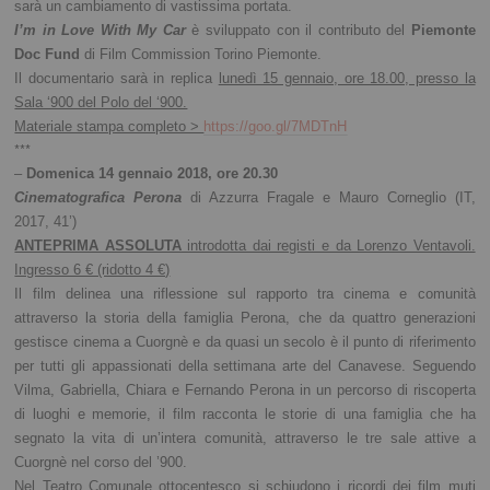
sarà un cambiamento di vastissima portata.
I’m in Love With My Car
è sviluppato con il contributo del
Piemonte
Doc Fund
di Film Commission Torino Piemonte.
Il documentario sarà in replica
lunedì 15 gennaio, ore 18.00, presso la
Sala ‘900 del Polo del ‘900.
Materiale stampa completo >
https://goo.gl/7MDTnH
***
–
Domenica 14 gennaio 2018, ore 20.30
Cinematografica Perona
di Azzurra Fragale e Mauro Corneglio (IT,
2017, 41’)
ANTEPRIMA ASSOLUTA
introdotta dai registi e da Lorenzo Ventavoli.
Ingresso 6 € (ridotto 4 €)
I​l film ​delinea una riflessione sul rapporto tra cinema e comunità
attraverso la storia della famiglia Perona, che da quattro generazioni
gestisce cinema a Cuorgnè e da quasi un secolo è il punto di riferimento
per tutti gli appassionati della settimana arte del Canavese. Seguendo
Vilma, Gabriella, Chiara e Fernando Perona in un percorso di riscoperta
di luoghi e memorie, il film racconta le storie di una famiglia che ha
segnato la vita di un’intera comunità, attraverso le tre sale attive a
Cuorgnè nel corso del ’900.
Nel Teatro Comunale ottocentesco si schiudono i ricordi dei film muti