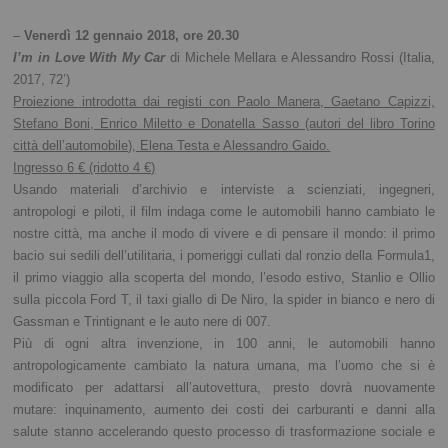
–
Venerdì 12 gennaio 2018, ore 20.30
I’m in Love With My Car
di Michele Mellara e Alessandro Rossi (Italia,
2017, 72’)
Proiezione introdotta dai registi con Paolo Manera, Gaetano Capizzi,
Stefano Boni, Enrico Miletto e Donatella Sasso (autori del libro Torino
città dell’automobile), Elena Testa e Alessandro Gaido.
Ingresso 6 € (ridotto 4 €)
Usando materiali d’archivio e interviste a scienziati, ingegneri,
antropologi e piloti, il film indaga come le automobili hanno cambiato le
nostre città, ma anche il modo di vivere e di pensare il mondo: il primo
bacio sui sedili dell’utilitaria, i pomeriggi cullati dal ronzio della Formula1,
il primo viaggio alla scoperta del mondo, l’esodo estivo, Stanlio e Ollio
sulla piccola Ford T, il taxi giallo di De Niro, la spider in bianco e nero di
Gassman e Trintignant e le auto nere di 007.
Più di ogni altra invenzione, in 100 anni, le automobili hanno
antropologicamente cambiato la natura umana, ma l’uomo che si è
modificato per adattarsi all’autovettura, presto dovrà nuovamente
mutare: inquinamento, aumento dei costi dei carburanti e danni alla
salute stanno accelerando questo processo di trasformazione sociale e