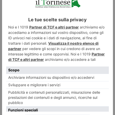
La Fontana dei Dodici Mesi tra mito e storia
Oltre Torino. Storie, miti, leggende del torinese dimenticato Torino e
l’acqua Le storie spesso iniziano là dove