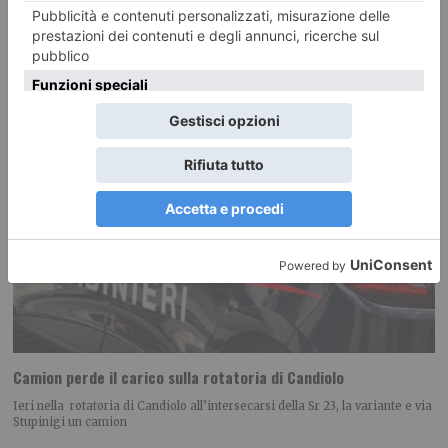
Camion perde il carico sulla rotatoria di Candiolo
Ieri nella rotatoria di Candiolo all’intersecarsi della Sr 23, la variante e via
Stupinigi un camion