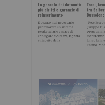
La garante dei detenuti:
Treni, lavo
più diritti e garanzie di
tra Salber
reinserimento
Bussoleno
È quanto mai necessario
Rete Ferrovi
promuovere un sistema
(Gruppo FS)
penitenziario capace di
programmato
coniugare sicurezza, legalità
manutenzion
e rispetto della
lungo la line
Torino-Mod