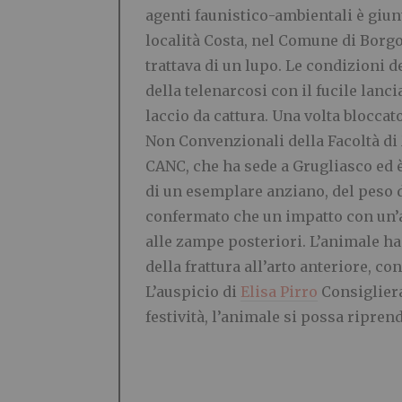
agenti faunistico-ambientali è giun
località Costa, nel C
omune di Borgon
trattava di un lupo. Le condizioni 
della telenarcosi con il fucile lanc
laccio da cattura. Una volta blocca
Non Convenzionali della Facoltà di
CANC, che ha sede a Grugliasco ed è
di un esemplare anziano, del peso 
confermato che un impatto con un’au
alle zampe posteriori. L’animale ha
della frattura all’arto anteriore, co
L’auspicio di
Elisa Pirro
Consigliera
festività, l’animale si possa ripren