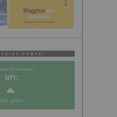
TORINO DOMANI
ioni del 10 August
30°C
nubi sparse