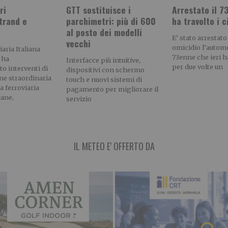
ri
GTT sostituisce i
Arrestato il 7
trand e
parchimetri: più di 600
ha travolto i ci
al posto dei modelli
E’ stato arrestato
vecchi
omicidio l’automo
aria Italiana
73enne che ieri h
 ha
Interfacce più intuitive,
per due volte un
 interventi di
dispositivi con schermo
e straordinaria
touch e nuovi sistemi di
a ferroviaria
pagamento per migliorare il
ane,
servizio
IL METEO E' OFFERTO DA