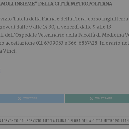
IAMOLI INSIEME” DELLA CITTÀ METROPOLITANA
izio Tutela della Fauna e della Flora, corso Inghilterra 
iovedì dalle 9 alle 14,30, il venerdì dalle 9 alle 13
dell’Ospedale Veterinario della Facoltà di Medicina Ve
ono accettazione 011-6709053 e 366-6867428. In orario no
a Vinci.
E
TWITTER
WHATSAPP
NTERVENTO DEL SERVIZIO TUTELA FAUNA E FLORA DELLA CITTÀ METROPOLITA