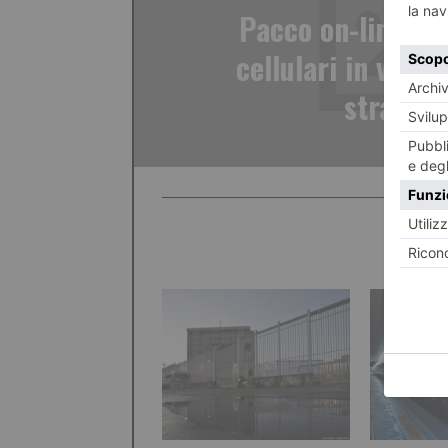
Pacco on-line: la
cellulari in vendi
straccia