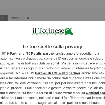
NESE
POST RECENTI
ENTE
ART