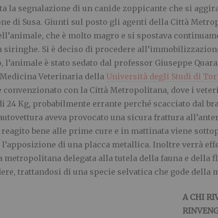
ta la segnalazione di un canide zoppicante che si aggirav
e di Susa. Giunti sul posto gli agenti della Città Metro
dell’animale, che è molto magro e si spostava continuam
ia siringhe. Si è deciso di procedere all’immobilizzazion
to, l’animale è stato sedato dal professor Giuseppe Quara
 Medicina Veterinaria della
Università degli Studi di To
 convenzionato con la Città Metropolitana, dove i veter
di 24 Kg, probabilmente errante perché scacciato dal br
tovettura aveva provocato una sicura frattura all’anteri
 reagito bene alle prime cure e in mattinata viene sotto
n l’apposizione di una placca metallica. Inoltre verrà eff
 metropolitana delegata alla tutela della fauna e della fl
dere, trattandosi di una specie selvatica che gode della 
A CHI R
RINVENG