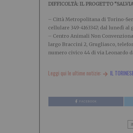
DIFFICOLTÀ: IL PROGETTO “SALV
– Città Metropolitana di Torino-Serv
cellulare 349-4163347; dal lunedì al g
– Centro Animali Non Convenzionali 
largo Braccini 2, Grugliasco, telef
numero civico 44 di via Leonardo d
Leggi qui le ultime notizie:
IL TORINES
FACEBOOK
I