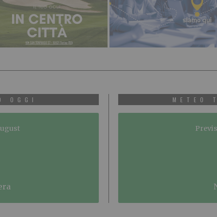
O OGGI
METEO 
August
Previs
era