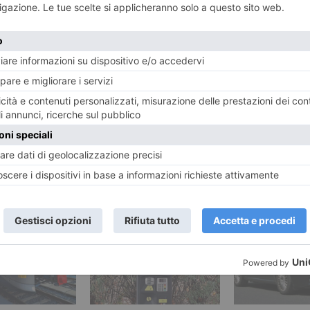
 truffa dei
FOLLA A 
ta a prezzi
CONCERTO 
ti
RECENTI: