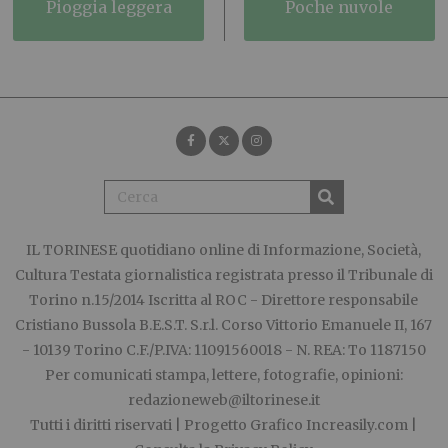
pioggia leggera
poche nuvole
IL TORINESE
quotidiano online di Informazione, Società,
Cultura Testata giornalistica registrata presso il Tribunale di
Torino n.15/2014 Iscritta al ROC - Direttore responsabile
Cristiano Bussola B.E.S.T. S.r.l. Corso Vittorio Emanuele II, 167
- 10139 Torino C.F./P.IVA: 11091560018 - N. REA: To 1187150
Per comunicati stampa, lettere, fotografie, opinioni:
redazioneweb@iltorinese.it
Tutti i diritti riservati | Progetto Grafico
Increasily.com
|