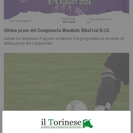
Ultima prova del Campionato Mondiale BikeTrial B.I.U.
Sabato 8 e domenica 9 agosto ad Alpette è in programma la seconda ed
ultima prova del Campionato