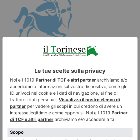
SAGITTARIO
DENARO E LAVORO.
Attenti a non fidarvi ciecamente delle
persone. Una grinta straordinaria e un impegno incrollabile
saranno le vostre armi per raggiungere il successo e
incrementare le entrate. Momento di grande autonomia,
d’altronde dai superiori e dai colleghi non potete aspettarvi
un granché.
AMORE E ARMONIA.
Periodo con splendidi momenti
d’amore e svaghi in compagnia degli amici, fascino
irresistibile e un nuovo incontro che potrà essere fatale…