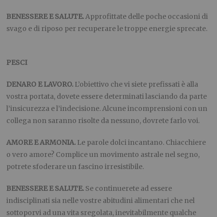
BENESSERE E SALUTE.
Approfittate delle poche occasioni di
svago e di riposo per recuperare le troppe energie sprecate.
PESCI
DENARO E LAVORO.
L’obiettivo che vi siete prefissati è alla
vostra portata, dovete essere determinati lasciando da parte
l’insicurezza e l’indecisione. Alcune incomprensioni con un
collega non saranno risolte da nessuno, dovrete farlo voi.
AMORE E ARMONIA.
Le parole dolci incantano. Chiacchiere
o vero amore? Complice un movimento astrale nel segno,
potrete sfoderare un fascino irresistibile.
BENESSERE E SALUTE.
Se continuerete ad essere
indisciplinati sia nelle vostre abitudini alimentari che nel
sottoporvi ad una vita sregolata, inevitabilmente qualche