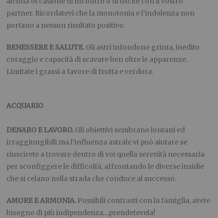
alcuna occasione di incontro o di uscite con il vostro
partner. Ricordatevi che la monotonia e l’indolenza non
portano a nessun risultato positivo.
BENESSERE E SALUTE.
Gli astri infondono grinta, inedito
coraggio e capacità di scavare ben oltre le apparenze.
Limitate i grassi a favore di frutta e verdura.
ACQUARIO
DENARO E LAVORO.
Gli obiettivi sembrano lontani ed
irraggiungibili ma l’influenza astrale vi può aiutare se
riuscirete a trovare dentro di voi quella serenità necessaria
per sconfiggere le difficoltà, affrontando le diverse insidie
che si celano nella strada che conduce al successo.
AMORE E ARMONIA.
Possibili contrasti con la famiglia, avete
bisogno di più indipendenza…prendetevela!