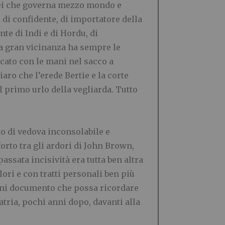
olei che governa mezzo mondo e
 di confidente, di importatore della
te di Indi e di Hordu, di
la gran vicinanza ha sempre le
ccato con le mani nel sacco a
hiaro che l’erede Bertie e la corte
l primo urlo della vegliarda. Tutto
tto di vedova inconsolabile e
orto tra gli ardori di John Brown,
ssata incisività era tutta ben altra
ori e con tratti personali ben più
ogni documento che possa ricordare
atria, pochi anni dopo, davanti alla