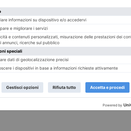
20 NOVEMBRE 2018
8 MAR
Il film della delusione, ovvero un
Un’a
omaggio sbagliato al mondo del
crow
cinema
stes
NESE
POST RECENTI