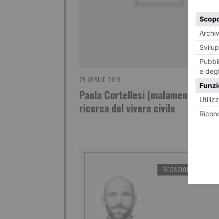
25 APRILE 2019
Paola Cortellesi (malamente) alla
ricerca del vivere civile
REDAZIONE IL TORI