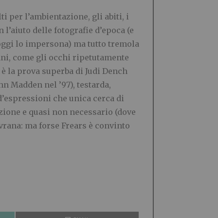
i per l’ambientazione, gli abiti, i
n l’aiuto delle fotografie d’epoca (e
e oggi lo impersona) ma tutto tremola
ani, come gli occhi ripetutamente
i è la prova superba di Judi Dench
hn Madden nel ’97), testarda,
 d’espressioni che unica cerca di
azione e quasi non necessario (dove
vrana: ma forse Frears è convinto