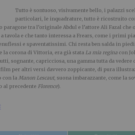
Tutto è sontuoso, visivamente bello, i palazzi scelt
particolari, le inquadrature, tutto è ricostruito co
to paragone tra l’originale Abdul e l’attore Ali Fazal ch
a tavola e che tanto interessa a Frears, come i primi pi
 genuflessi e spaventatissimi. Chi resta ben salda in pied
e la corona di Vittoria, era già stata
La mia regina
con Jo
o tutti, sognante, capricciosa, una gamma tutta da vedere
 film per altri versi davvero zoppicante, di pura illustr
o con la
Manon Lescaut
, suona imbarazzante, come la so
o al precedente
Florence
).
E