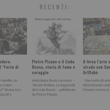
RECENTI:
ndero.
Pietro Pisano e il Coda
A Ivrea l’arte 
l “Forte di
Rossa, storia di fame e
strada con Sa
coraggio
ArtDabò
 inedite, in
Anticipata da un racconto –
Una notte di arte,
o, tratte
Monte Pedum. La leggenda
divertimento sotto
o” di uno fra i
del Coda Rossa – pubblicato
L’estate a Ivrea si
ografi e
da Pietro Pisano