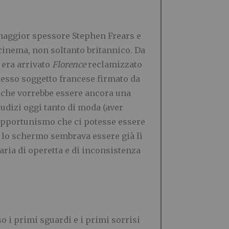
n maggior spessore Stephen Frears e
 cinema, non soltanto britannico. Da
i era arrivato
Florence
reclamizzato
tesso soggetto francese firmato da
l
che vorrebbe essere ancora una
iudizi oggi tanto di moda (aver
d’opportunismo che ci potesse essere
e lo schermo sembrava essere già lì
’aria di operetta e di inconsistenza
 i primi sguardi e i primi sorrisi