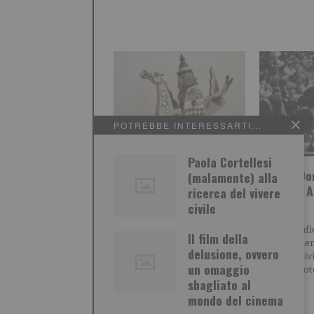
POTREBBE INTERESSARTI...
Paola Cortellesi
La Ceramica di
“Mario Do
(malamente) alla
Castellamonte torna
Inediti”. A
ricerca del vivere
protagonista
Bard”
civile
È giunta alla sua
Le fotografie
Il film della
sessantacinquesima edizione
bianco e ner
delusione, ovvero
la mostra internazionale È
dall’“Archivi
un omaggio
giunta alla sua
massimi fot
sbagliato al
sessantacinquesima edizione
la
mondo del cinema