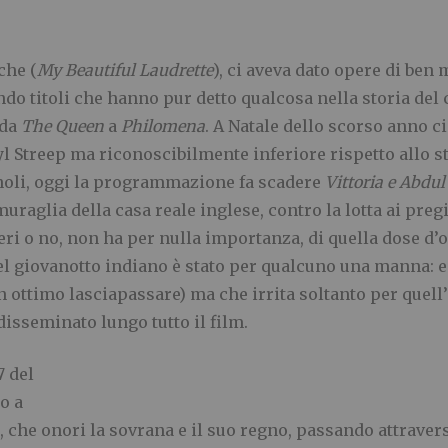
che (
My Beautiful Laudrette
), ci aveva dato opere di be
do titoli che hanno pur detto qualcosa nella storia del
 da
The Queen
a
Philomena
. A Natale dello scorso anno c
yl Streep ma riconoscibilmente inferiore rispetto allo s
oli, oggi la programmazione fa scadere
Vittoria e Abdu
muraglia della casa reale inglese, contro la lotta ai preg
nceri o no, non ha per nulla importanza, di quella dose 
del giovanotto indiano è stato per qualcuno una manna: 
un ottimo lasciapassare) ma che irrita soltanto per quell
 disseminato lungo tutto il film.
7 del
o a
che onori la sovrana e il suo regno, passando attraverso