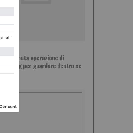
ZO 2018
ppassionata operazione di
dfunding per guardare dentro se
si