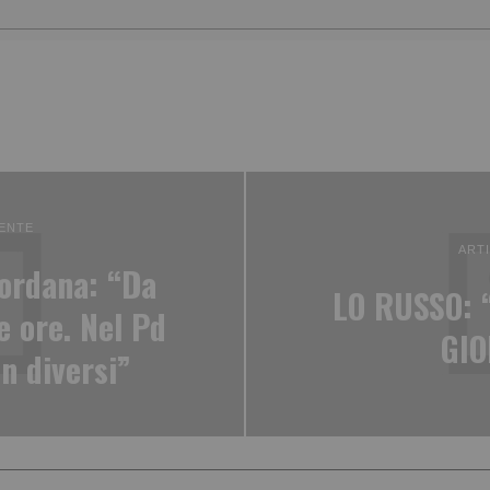
ENTE
ART
iordana: “Da
LO RUSSO: 
e ore. Nel Pd
GI
n diversi”