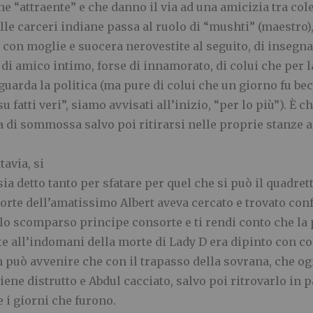
ne “attraente” e che danno il via ad una amicizia tra c
le carceri indiane passa al ruolo di “mushti” (maestro),
con moglie e suocera nerovestite al seguito, di insegnan
 di amico intimo, forse di innamorato, di colui che per 
guarda la politica (ma pure di colui che un giorno fu be
u fatti veri”, siamo avvisati all’inizio, “per lo più”). È c
a di sommossa salvo poi ritirarsi nelle proprie stanze a
tavia, si
sia detto tanto per sfatare per quel che si può il quadre
orte dell’amatissimo Albert aveva cercato e trovato conf
lo scomparso principe consorte e ti rendi conto che la pa
te all’indomani della morte di Lady D era dipinto con col
on può avvenire che con il trapasso della sovrana, che 
iene distrutto e Abdul cacciato, salvo poi ritrovarlo in p
e i giorni che furono.