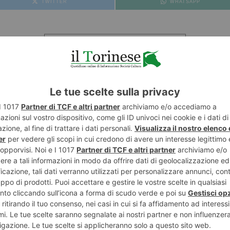
TWITTER
WHATSAPP
PIANETA CINEMA / A CURA DI ELIO RABBIONE
POTREBBE INTERESSARTI...