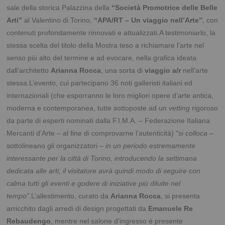
sale della storica Palazzina della
“Società Promotrice delle Belle
Arti”
al Valentino di Torino,
“APA/RT – Un viaggio nell’Arte”
, con
contenuti profondamente rinnovati e attualizzati.A testimoniarlo, la
stessa scelta del titolo della Mostra teso a richiamare l’arte nel
senso più alto del termine e ad evocare, nella grafica ideata
dall’architetto
Arianna Rocca
, una sorta di
viaggio a/r
nell’arte
stessa.L’evento, cui partecipano 36 noti galleristi italiani ed
internazionali (che esporranno le loro migliori opere d’arte antica,
moderna e contemporanea, tutte sottoposte ad un
vetting
rigoroso
da parte di esperti nominati dalla F.I.M.A. – Federazione Italiana
Mercanti d’Arte – al fine di comprovarne l’autenticità)
“si colloca
–
sottolineano gli organizzatori –
in un periodo estremamente
interessante per la città di Torino, introducendo la settimana
dedicata alle arti; il visitatore avrà quindi modo di seguire con
calma tutti gli eventi e godere di iniziative più diluite nel
tempo”
.L’allestimento, curato da
Arianna Rocca
, si presenta
arricchito dagli arredi di design progettati da
Emanuele Re
Rebaudengo
, mentre nel salone d’ingresso é presente