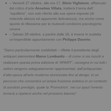
– Venerdì 27 ottobre, alle ore 17,
Silvio Vigliaturo
, affiancato
dal critico d’arte
Anselmo Villata
, tratterà il tema dell’
“equilibrio”, non solo riferito alle sue opere esposte (di
notevole altezza ed apparente delicatezza), ma anche come
spunto di riflessione per le mutevoli condizioni psicologiche
umane
– Sabato 28 ottobre, a partire dalle 16, è invece in scaletta
un’imperdibile appuntamento con
Philippe Daverio
.
“Siamo particolarmente soddisfatti
– riflette il presidente degli
antiquari piemontesi
Marco Lombardo
–
di come si sia riusciti a
realizzare questa prima edizione di ‘APA/RT’, rassegna in cui tutti i
settori vengono adeguatamente rappresentati, dall’antiquariato
d’alta epoca all’arte moderna storicizzata fino al design, in un
percorso che consentirà un’ampia fruizione estetica in un contesto
di assoluto prestigio, quale la ‘Promotrice’, nei cui spazi l’evento
tornerà a ripetersi anche nel prossimo biennio”
.