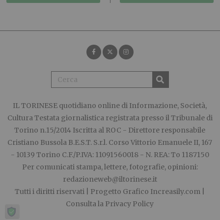
IL TORINESE
quotidiano online di Informazione, Società,
Cultura Testata giornalistica registrata presso il Tribunale di
Torino n.15/2014 Iscritta al ROC - Direttore responsabile
Cristiano Bussola B.E.S.T. S.r.l. Corso Vittorio Emanuele II, 167
- 10139 Torino C.F./P.IVA: 11091560018 - N. REA: To 1187150
Per comunicati stampa, lettere, fotografie, opinioni:
redazioneweb@iltorinese.it
Tutti i diritti riservati | Progetto Grafico
Increasily.com
|
Consulta la
Privacy Policy