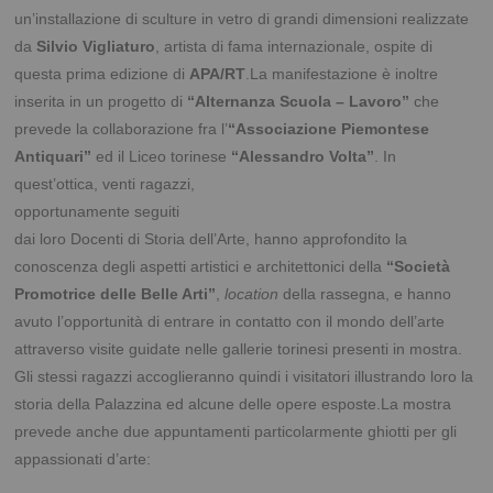
un’installazione di sculture in vetro di grandi dimensioni realizzate
da
Silvio Vigliaturo
, artista di fama internazionale, ospite di
questa prima edizione di
APA/RT
.La manifestazione è inoltre
inserita in un progetto di
“Alternanza Scuola – Lavoro”
che
prevede la collaborazione fra l’
“Associazione Piemontese
Antiquari”
ed il Liceo torinese
“Alessandro
Volta”
. In
quest’ottica, venti ragazzi,
opportunamente seguiti
dai loro Docenti di Storia dell’Arte, hanno approfondito la
conoscenza degli aspetti artistici e architettonici della
“Società
Promotrice delle Belle Arti”
,
location
della rassegna, e hanno
avuto l’opportunità di entrare in contatto con il mondo dell’arte
attraverso visite guidate nelle gallerie torinesi presenti in mostra.
Gli stessi ragazzi accoglieranno quindi i visitatori illustrando loro la
storia della Palazzina ed alcune delle opere esposte.La mostra
prevede anche due appuntamenti particolarmente ghiotti per gli
appassionati d’arte: