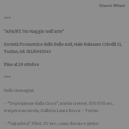
Gianni Milani
***
“APA/RT. Un viaggio nell’arte”
Società Promotrice delle Belle Arti, viale Balsamo Crivelli 11,
Torino, tel. 011/6692545
Fino al 29 ottobre
***
Nelle immagini:
– “Deposizione dalla Croce”, scuola cretese, XVI-XVII sec.,
tempera su tavola, Galleria Laura Rocca – Torino
– “Vajradora”, Tibet, XV sec., rame dorato e pietre