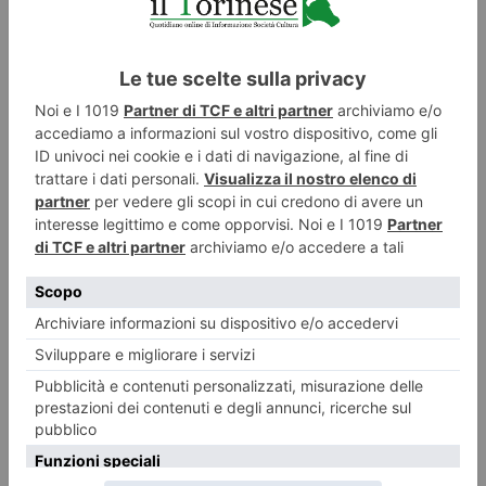
Piemonte, banche in ritirata: così interi territori rischiano di
restare senza servizi
C’è un silenzio che avanza nei piccoli centri del Piemonte. Non è quello
delle piazze vuote,