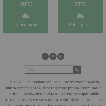
29°C
25°C
nubi sparse
nubi sparse
IL TORINESE
quotidiano online di Informazione, Società,
Cultura Testata giornalistica registrata presso il Tribunale di
Torino n.15/2014 Iscritta al ROC - Direttore responsabile
Cristiano Bussola B.E.S.T. S.r.l. Corso Vittorio Emanuele II, 167
- 10139 Torino C.F./P.IVA: 11091560018 - N. REA: To 1187150