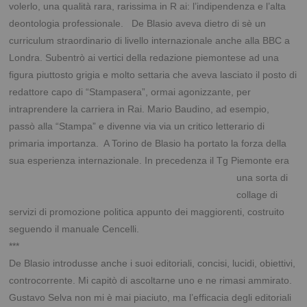
volerlo, una qualità rara, rarissima in R ai: l’indipendenza e l’alta
deontologia professionale.
De Blasio aveva dietro di sè un
curriculum straordinario di livello internazionale anche alla BBC a
Londra. Subentrò ai vertici della redazione piemontese ad una
figura piuttosto grigia e molto settaria che aveva lasciato il posto di
redattore capo di “Stampasera”, ormai agonizzante, per
intraprendere la carriera in Rai. Mario Baudino, ad esempio,
passò alla “Stampa” e divenne via via un critico letterario di
primaria importanza.
A Torino de Blasio ha portato la forza della
sua esperienza internazionale.
In
precedenza il Tg Piemonte era
una sorta di
collage di
servizi di promozione politica appunto dei maggiorenti, costruito
seguendo il manuale Cencelli.
***
De Blasio introdusse anche i suoi editoriali, concisi, lucidi, obiettivi,
controcorrente. Mi capitò di ascoltarne uno e ne rimasi ammirato.
Gustavo Selva non mi è mai piaciuto, ma l’efficacia degli editoriali