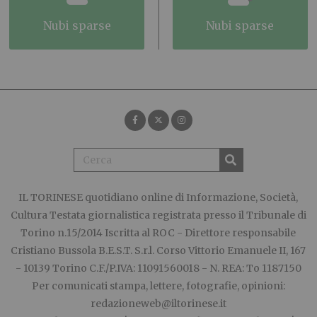
nubi sparse
nubi sparse
IL TORINESE
quotidiano online di Informazione, Società,
Cultura Testata giornalistica registrata presso il Tribunale di
Torino n.15/2014 Iscritta al ROC - Direttore responsabile
Cristiano Bussola B.E.S.T. S.r.l. Corso Vittorio Emanuele II, 167
- 10139 Torino C.F./P.IVA: 11091560018 - N. REA: To 1187150
Per comunicati stampa, lettere, fotografie, opinioni:
redazioneweb@iltorinese.it