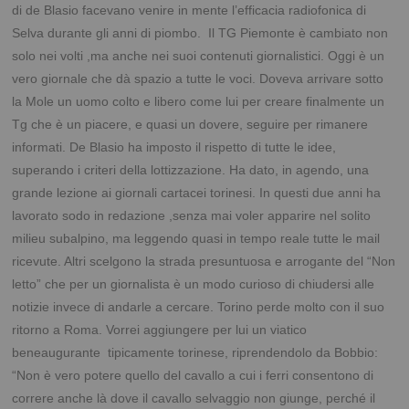
di de Blasio facevano venire in mente l’efficacia radiofonica di
Selva durante gli anni di piombo.
Il TG Piemonte è cambiato non
solo nei volti ,ma anche nei suoi contenuti giornalistici. Oggi è un
vero giornale che dà spazio a tutte le voci. Doveva arrivare sotto
la Mole un uomo colto e libero come lui per creare finalmente un
Tg che è un piacere, e quasi un dovere, seguire per rimanere
informati. De Blasio ha imposto il rispetto di tutte le idee,
superando i criteri della lottizzazione. Ha dato, in agendo, una
grande lezione ai giornali cartacei torinesi. In questi due anni ha
lavorato sodo in redazione ,senza mai voler apparire nel solito
milieu subalpino, ma leggendo quasi in tempo reale tutte le mail
ricevute. Altri scelgono la strada presuntuosa e arrogante del “Non
letto” che per un giornalista è un modo curioso di chiudersi alle
notizie invece di andarle a cercare. Torino perde molto con il suo
ritorno a Roma.
Vorrei aggiungere per lui un viatico
beneaugurante tipicamente torinese, riprendendolo da Bobbio:
“Non è vero potere quello del cavallo a cui i ferri consentono di
correre anche là dove il cavallo selvaggio non giunge, perché il