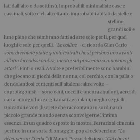
lati dall’alto o da sottinsù, improbabili minimaliste case e
cascinali, sotto
cieli altrettanto improbabili abitati da stelle e
stelline,
grandi soli e
lune piene che sembrano fatti ad arte solo per lì, per quei
luoghi e solo per quelli.
“Le colline
– ci ricorda Gian Carlo –
sono diventate piatte quinte teatrali che si perdono una avanti
all’atra facendosi ombra, mentre sul proscenio si muovono gli
attori”
. Finti o reali. A volte e preferibilmente sono bambini
che giocano ai giochi della nonna, col cerchio, con la palla o
dondolandosi contenti sull’altalena; altre volte –
coprotagonisti – sono cani, uccelli e ancora aquiloni, aerei di
carta, mongolfiere e gli amati aeroplani, meglio se gialli.
Giocattoli e voci discrete che raccontano in sordina un
piccolo grande mondo senza sconvolgerne l’intima
essenza. In un quadro esposto in mostra, Ferraris si cimenta
perfino in una sorta di omaggio-pop al celeberrimo
“Le
dèjeuner sur l’herbe”
di Manet. Pezzo
delizioso.
“Ciò che mi