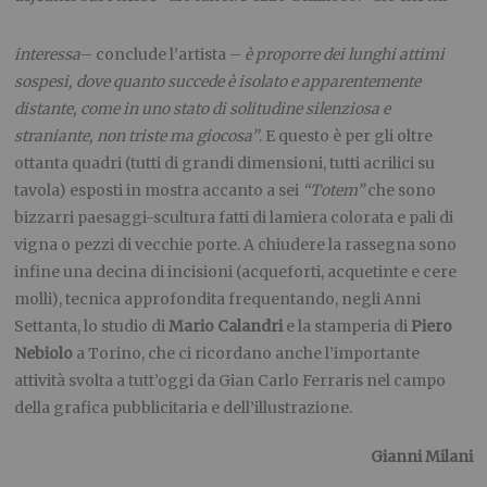
interessa
– conclude l’artista –
è proporre dei lunghi attimi
sospesi, dove quanto succede è isolato e apparentemente
distante, come in uno stato di solitudine silenziosa e
straniante, non triste ma giocosa”
. E questo è per gli oltre
ottanta quadri (tutti di grandi dimensioni, tutti acrilici su
tavola) esposti in mostra accanto a sei
“Totem”
che sono
bizzarri paesaggi-scultura fatti di lamiera colorata e pali di
vigna o pezzi di vecchie porte. A chiudere la rassegna sono
infine una decina di incisioni (acqueforti, acquetinte e cere
molli), tecnica approfondita frequentando, negli Anni
Settanta, lo studio di
Mario Calandri
e la stamperia di
Piero
Nebiolo
a Torino, che ci ricordano anche l’importante
attività svolta a tutt’oggi da Gian Carlo Ferraris nel campo
della grafica pubblicitaria e dell’illustrazione.
Gianni Milani