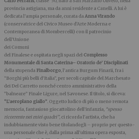
Carlo Ferraris
, classe ’50, nato a San Marzano Oliveto, nella
provincia astigiana, ma da anni residente a Canelli. A lui è
dedicata l’ampia personale, curata da
Anna Virando
(conservatrice del Civico Museo d’Arte Moderna e
Contemporanea di Mombercelli) con il patrocinio
dell’Unione
dei Comuni
del Finalese e ospitata negli spazi del
Complesso
Monumentale di Santa Caterina
– Oratorio de’ Disciplinati
della stupenda
Finalborgo
, l’antica Burgum Finarii, fra i
“Borghi più belli d’Italia”, per secoli capitale del Marchesato
dei Del Carretto nonché centro amministrativo della
“balneare” Finale Ligure, nel Savonese. Il titolo, si diceva:
“L’aeroplano giallo”
. Oggetto ludico di più o meno remota
memoria, fantasioso giocattolino dell’infanzia,
“spesso
ricorrente nei miei quadri”
, ci ricorda l’artista, che ha
indubbiamente visto bene titolandogli – proprio per questo-
una personale che è, dalla prima all’ultima opera esposta,