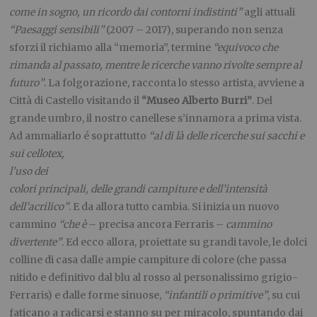
come in sogno, un ricordo dai contorni indistinti”
agli attuali
“Paesaggi sensibili”
(2007 – 2017), superando non senza
sforzi il richiamo alla “memoria”, termine
“equivoco che
rimanda al passato, mentre le ricerche vanno rivolte sempre al
futuro”
. La folgorazione, racconta lo stesso artista, avviene a
Città di Castello visitando il
“Museo Alberto Burri”
. Del
grande umbro, il nostro canellese s’innamora a prima vista.
Ad ammaliarlo é
soprattutto
“al di là delle ricerche sui sacchi e
sui cellotex,
l’uso dei
colori principali, delle grandi campiture e dell’intensità
dell’acrilico”
. E da allora tutto cambia. Si inizia un nuovo
cammino
“che è
– precisa ancora Ferraris –
cammino
divertente”
. Ed ecco allora, proiettate su grandi tavole, le dolci
colline di casa dalle ampie campiture di colore (che passa
nitido e definitivo dal blu al rosso al personalissimo grigio-
Ferraris) e dalle forme sinuose,
“infantili o primitive”
, su cui
faticano a radicarsi e stanno su per miracolo, spuntando dai