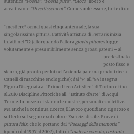
autentica
“Poesia”
.
“Poesia pura”
.
“Gioco”
libero e
accattivante
“Divertissement”
. Come vuole essere,
forte di un
“mestiere” ormai quasi cinquantennale, la sua
singolarissima pittura. L’attività artistica di Ferraris inizia
infatti nel ’72 (allorquando l’allora
giovin pittore
sfugge –
volutamente e
presumibilmente senza grossi patemi – al
predestinato
posto fisso e
sicuro, già pronto per lui nell’azienda paterna produttrice a
Canelli di macchine enologiche); dal ’74 all’’84 insegna
Figura Disegnata al “Primo Liceo Artistico” di Torino e fino
al 2010 Discipline Pittoriche all’ “Istituto d’Arte” di Acqui
Terme. In mezzo ci stanno le mostre, personali e collettive.
Ma anche la continua ricerca, il lavoro quotidiano rigoroso e
sofferto sul segno e sul colore. Esercizi di stile. Prove di
pittura felix
, che lo portano dai
“Paesaggi della memoria”
(quadri dal 1997 al 2007), fatti di
“materia evocata, costruita