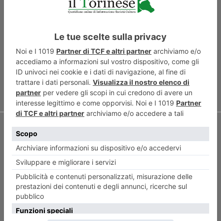
ARTICOLO PRECEDENTE
Esercito: inaugurazione 143°
corso di Stato Maggiore
ARTICOLO SUCCESSIVO
G7, annullata la cena con la
stampa estera: i giornalisti