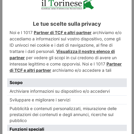
Ondate di calore, con Junker la mappa dei rifugi climatici di
Torino
Parchi, giardini, biblioteche, musei, case del quartiere e punti d’acqua: a
Torino i luoghi dove