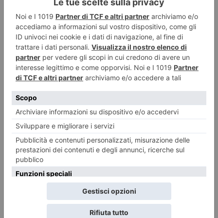
Strisce blu e ZTL, non si paga dal 10 al 23 agosto
Il pagamento della sosta sulle strisce blu e della ZTL sarà sospeso dal 10 al
23