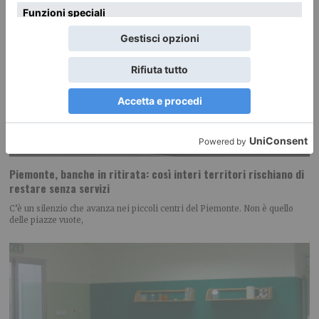
Piemonte, banche in ritirata: così interi territori rischiano di
restare senza servizi
C’è un silenzio che avanza nei piccoli centri del Piemonte. Non è quello
delle piazze vuote,