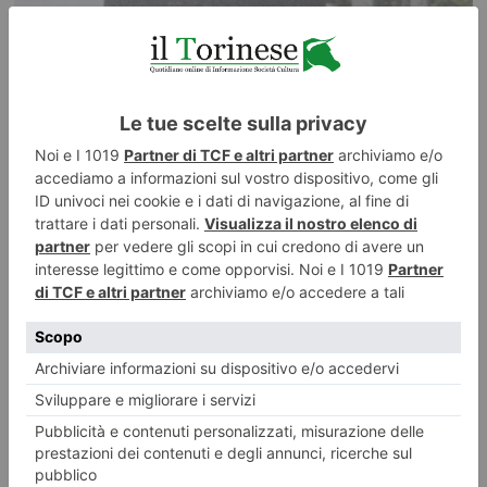
Nel portaombrelli e nel cappellino: i trucchi per nascondere la
droga
Alto e basso canavese, sino alla prima cintura di Torino, abbracciando
anche la collina della città