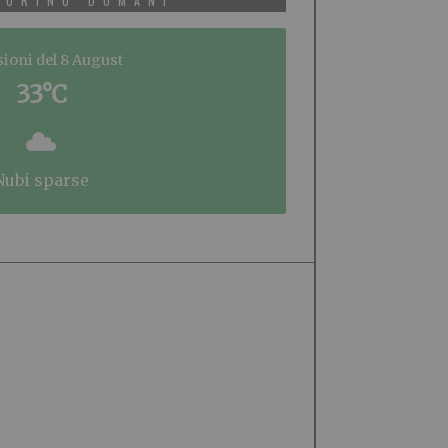
TORINO DOMANI
sioni del 8 August
33°C
nubi sparse