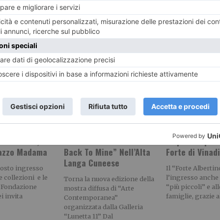
RECENTI:
o alla Gam,
“Buona Fortuna Ribelli –
“A piccoli pass
lazzo Madama
Back To Mine” Nell’Alta
Forte di Vinad
Langa Cuneese
gosto ingresso
Il “Forte Alberti
e collezioni e le
l’ingresso anche a
Torna la nuova edizione della
Fondazione
“più piccoli” e all
mostra diffusa di “Arte
i invita
famiglie, grazie a
Contemporanea”
organizzata dalla Galleria
“Lunetta 11” Dal