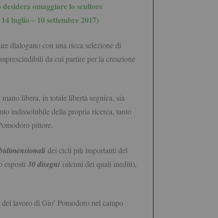
o desidera omaggiare lo scultore
4 luglio – 10 settembre 2017)
ture dialogano con una ricca selezione di
 imprescindibili da cui partire per la creazione
mano libera, in totale libertà segnica, sia
o indissolubile della propria ricerca, tanto
’ Pomodoro pittore.
 bidimensionali
dei cicli più importanti del
o esposti
30 disegni
(alcuni dei quali inediti),
nza del lavoro di Gio’ Pomodoro nel campo