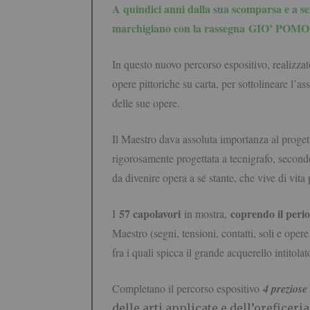
A quindici anni dalla sua scomparsa e a se
marchigiano con la rassegna GIO’ POMODOR
In questo nuovo percorso espositivo, realizza
opere pittoriche su carta, per sottolineare l’as
delle sue opere.
Il Maestro dava assoluta importanza al progetto
rigorosamente progettata a tecnigrafo, secondo
da divenire opera a sé stante, che vive di vita
57 capolavori
coprendo il peri
I
in mostra,
Maestro (segni, tensioni, contatti, soli e oper
fra i quali spicca il grande acquerello intitola
Completano il percorso espositivo
4 preziose
delle arti applicate e dell’oreficeria