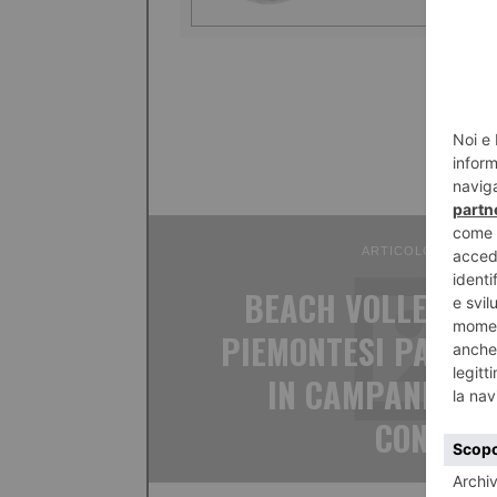
ARTICOLO PRECED
BEACH VOLLEY FEM
PIEMONTESI PANETT
IN CAMPANIA A 
CONFER