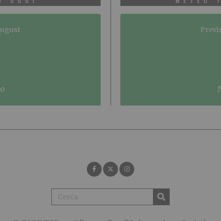
O OGGI
METEO 
August
Previ
no