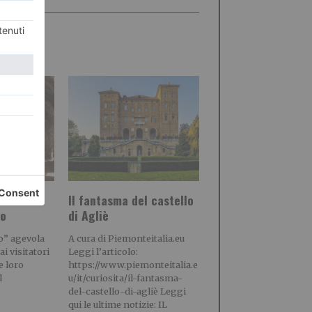
i” al
Il fantasma del castello
io
di Agliè
no” agevola
A cura di Piemonteitalia.eu
i visitatori
Leggi l’articolo:
e loro
https://www.piemonteitalia.e
l
u/it/curiosita/il-fantasma-
del-castello-di-agliè Leggi
qui le ultime notizie: IL