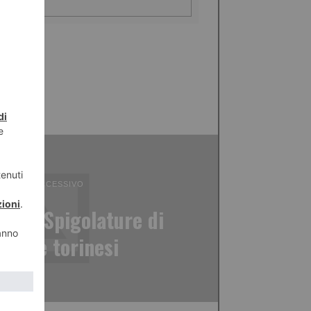
ICOLO SUCCESSIVO
fine. Spigolature di
storie torinesi