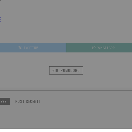
E
TWITTER
WHATSAPP
GIO’ POMODORO
NESE
POST RECENTI