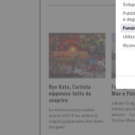
Ryo Kato, l’artista
Ferragost
nipponico tutto da
Mao e Pa
scoprire
Sabato 15 a
ridotto per l
La mostra nel prossimo
mostre La 
marzo 2027 È un artista di
Torino Muse
origini giapponesi Ryo Kato,
ha quasi