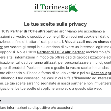
ENTE
MINILE: LE
ART
A – CICOGNA
Linea di con
CACCIA DI
vita e 
ME