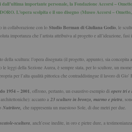
i dall’ultima importante personale, la Fondazione Accorsi – Omett
O. L’opera scolpita e il suo disegno (Museo Accorsi – Ometto, 1
Studio Berman di Giuliana Godio
to in collaborazione con lo
, le scul
soluta importanza che l’artista attribuiva al progetto e all’ideazione, fasi
 della scultura: l’opera disegnata (il progetto, appunto), sia concepita a 
 le leggi della Sezione Aurea, è sempre stata, per lo scultore, un moment
 propria per l’alta qualità pittorica che contraddistingue il lavoro di Gio
odo 1954 – 2001
, offrono, pertanto, un esaustivo esempio di
opere tri e
e architettoniche): accanto a
23 sculture in bronzo, marmo e pietra
, son
to
Nutritore,
che rappresenta un maestoso Sole, di due metri per due.
 scatole-scultura
, anch’esse inedite, in oro e pietre dure, a testimonia
.