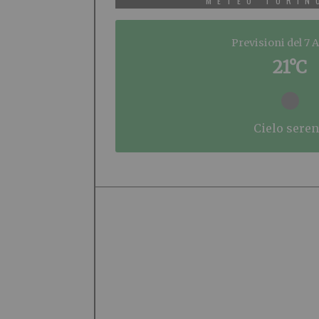
METEO TORIN
Previsioni del 7 
21°C
cielo sere