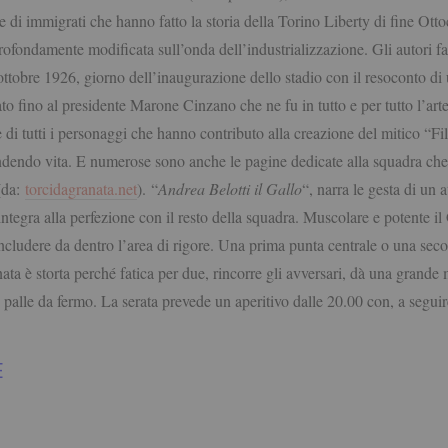
rai e di immigrati che hanno fatto la storia della Torino Liberty di fine O
profondamente modificata sull’onda dell’industrializzazione. Gli autori fa
ottobre 1926, giorno dell’inaugurazione dello stadio con il resoconto di
fino al presidente Marone Cinzano che ne fu in tutto e per tutto l’artef
e di tutti i personaggi che hanno contributo alla creazione del mitico “Fil
ndendo vita. E numerose sono anche le pagine dedicate alla squadra che
(da:
torcidagranata.net
).
“
Andrea Belotti il Gallo
“, narra le gesta di un 
ntegra alla perfezione con il resto della squadra. Muscolare e potente il 
oncludere da dentro l’area di rigore. Una prima punta centrale o una sec
ata è storta perché fatica per due, rincorre gli avversari, dà una grande 
e palle da fermo. La serata prevede un a
peritivo dalle 20.00 con, a segui
E