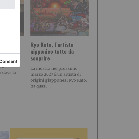
ua
Ryo Kato, l’artista
nipponico tutto da
ie, miti,
scoprire
inese
torie
La mostra nel prossimo
à dove la
marzo 2027 È un artista di
origini giapponesi Ryo Kato,
ha quasi