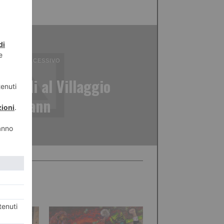
ICOLO SUCCESSIVO
igitali al Villaggio
Leumann