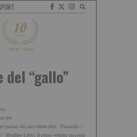
SPORT
e del “gallo”
era
si del
er parlare dei suoi ultimi libri, “
Filadelfia –
o
” (Bradipo Libri). Il primo volume racconta