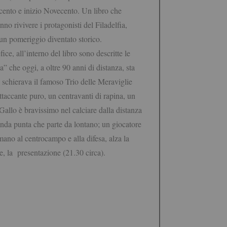
ttocento e inizio Novecento. Un libro che
nno rivivere i protagonist
i del Filadelfia,
 un pomeriggio diventato storico.
ice, all’interno del
libro sono descritte le
a” che oggi, a oltre 90 anni di distanza, sta
 schierava il famoso Trio delle Meraviglie
attaccante puro, un centravanti di rapina, un
Gallo è bravissimo nel calciare dalla distanza
onda punta che parte da lontano; un giocatore
mano al centrocampo e alla difesa, alza la
re, la presentazione (21.30 circa).