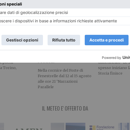
uoi dintorni
La Compagnia de Les
Torino e l’acq
Farfadais chiude
DEL CANAVESE
Oltre Torino. Stor
‘Narrazioni Parallele
E DI NATURA E
leggende del tor
Festival’
 pochi
dimenticato Le s
a Torino,
spesso iniziano l
Nella cornice del Forte di
Storia finisce
Fenestrelle dal 12 al 15 agosto
alle ore 21 ‘Narrazioni
Parallele
IL METEO E' OFFERTO DA