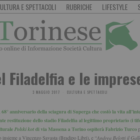
ULTURA E SPETTACOLI
RUBRICHE
LIFESTYLE
l Filadelfia e le impres
3 MAGGIO 2017
CULTURA E SPETTACOLI
 68° anniversario della sciagura di Superga che costò la vita all’int
restituzione dello stadio Filadelfia al legittimo proprietario (i tifo
lturale
di via Massena a Torino ospiterà
Fabrizio Turco
Polski kot
p
tto insieme a Vincenzo Savasta (Bradipo Libri), e “
Andrea Belotti il Gall