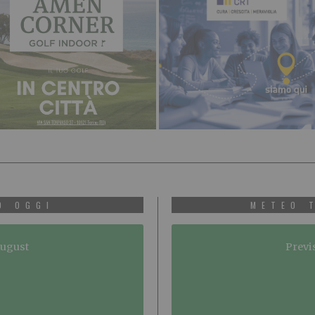
O OGGI
METEO 
August
Previ