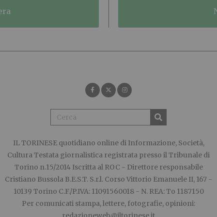
era
IL TORINESE
quotidiano online di Informazione, Società,
Cultura Testata giornalistica registrata presso il Tribunale di
Torino n.15/2014 Iscritta al ROC - Direttore responsabile
Cristiano Bussola B.E.S.T. S.r.l. Corso Vittorio Emanuele II, 167 -
10139 Torino C.F./P.IVA: 11091560018 - N. REA: To 1187150
Per comunicati stampa, lettere, fotografie, opinioni:
redazioneweb@iltorinese.it