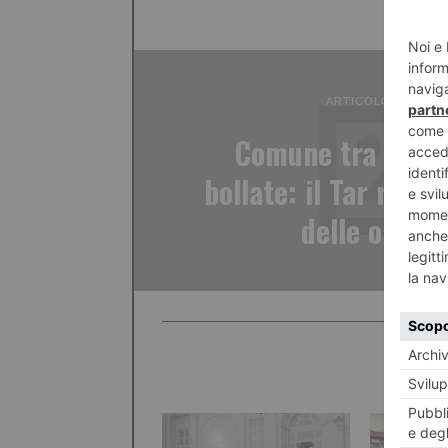
ARTICOLO PRECED
Comune tra politi
bollate: il Tar respi
delle opposi