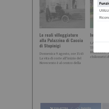
Le reali villeggiature
Ivrea e i s
alla Palazzina di Caccia
LA GEMMA 
di Stupinigi
TRA DISTES
BELLEZZE A
Domenica 9 agosto, ore 15.45
chilometri d
La vita di corte all’inizio del
Novecento è al centro della