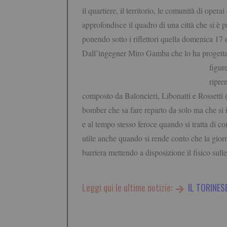
il quartiere, il territorio, le comunità di ope
approfondisce il quadro di una città che si è 
ponendo sotto i riflettori quella domenica 17 
Dall’ingegner Miro Gamba che lo ha progettato 
figur
ripre
composto da Baloncieri, Libonatti e Rossetti 
bomber che sa fare reparto da solo ma che si i
e al tempo stesso feroce quando si tratta di c
utile anche quando si rende conto che la giorn
barriera mettendo a disposizione il fisico sull
Leggi qui le ultime notizie:
IL TORINES