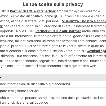
ENTE
ART
ca e carte
Invasioni d
nge il ricorso
zioni
RECENTI: