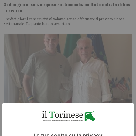
Sedici giorni senza riposo settimanale: multato autista di bus
turistico
Sedici giorni consecutivi al volante senza effettuare il previsto riposo
settimanale. È quanto hanno accertato