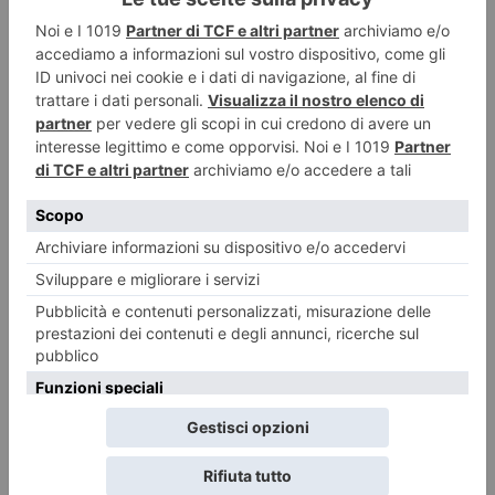
Emergenza idrica, Piemonte e Liguria puntano sugli invasi
«Opere strategiche di interesse nazionale» L’emergenza acqua e la
necessità di programmare nuove infrastrutture per garantire