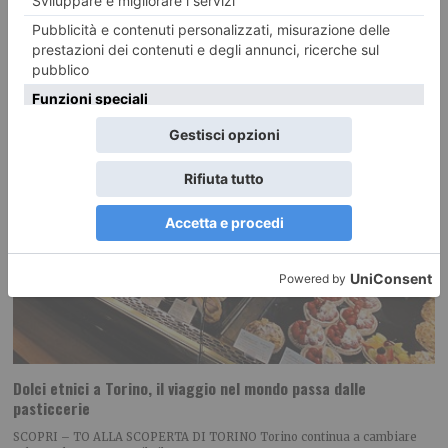
Dolci etnici a Torino, il viaggio nel mondo passa dalle
pasticcerie
SCOPRI – TO ALLA SCOPERTA DI TORINO Torino continua a cambiare