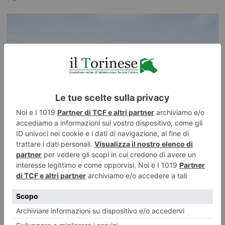
Sui treni storici alla scoperta del territorio
Si arricchisce ulteriormente l’offerta commerciale dei treni storici della
Fondazione FS con due nuovi itinerari d’autore