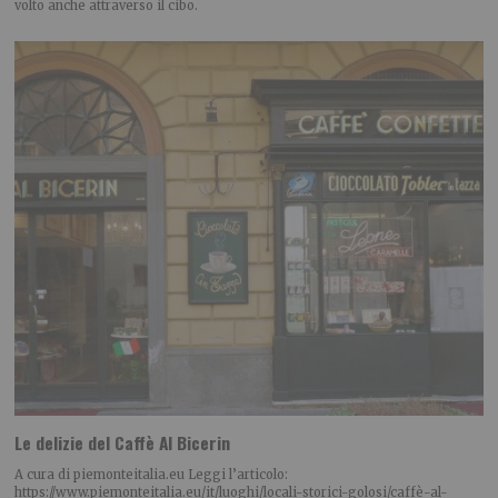
volto anche attraverso il cibo.
Le delizie del Caffè Al Bicerin
A cura di piemonteitalia.eu Leggi l’articolo:
https://www.piemonteitalia.eu/it/luoghi/locali-storici-golosi/caffè-al-