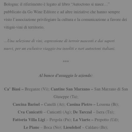
Bologna: il riferimento è legato al libro “Autoctono si nasce…”
pubblicato da Go Wine Editore e ad altre iniziative che hanno sempre
visto l’associazione privilegiare la cultura e la comunicazione a favore dei
vitigni-vini di territorio.
…Una selezione di vini, espressione di terroir nascosti e dai sapori
nuovi, per un esclusivo viaggio tra insoliti e rari autoctoni italiani.
***
Al banco d’assaggio le aziende:
Ca’ Biasi –
Cantine San Marzano –
Breganze (Vi);
San Marzano di San
Giuseppe (Ta);
Cascina Barisel –
Cassina Pietro –
Canelli (At);
Lessona (Bi);
Cva Canicattì
De Tarczal
– Canicattì (Ag);
– Isera (Tn);
Fattoria Villa Ligi
La Viarte –
– Pergola (Pu);
Prepotto (Ud);
Le Piane
Lieselehof
– Boca (No);
– Caldaro (Bz);