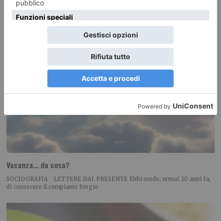
Vacanza… da cosa?
SOCIOGRAFIA LETTERE DAL PRESENTE Ebbi modo, ormai 20 anni fa,
di conoscere il compianto Sergio