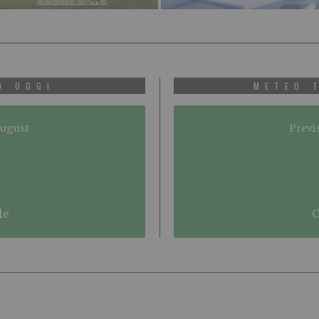
O OGGI
METEO 
August
Previ
le