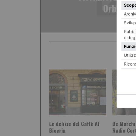
Orbassa
Le delizie del Caffè Al
De Marchi 
Bicerin
Radio Cor