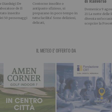
di Ranverso
ta Gianluigi De
Contorno insolito o
aboratore de Il
antipasto sfizioso, si
Domenica 9 agost
stato inserito
preparano in poco tempo in
21 La notte delle 
dei 50 personaggi
tutta facilita’. Sono deliziosi,
diventa un’occas
delicati,
scoprire la Prece
IL METEO E' OFFERTO DA