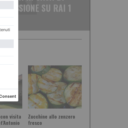
SMISSIONE SU RAI 1
 con visita
Zucchine allo zenzero
t’Antonio
fresco