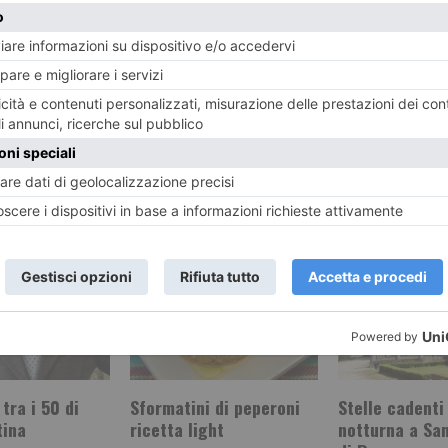
no
RIPOSO? TRA
RECENTI:
tra i 50 di
Sformatini di peperoni
Stelle cadenti
tina
ricetta light
notturna a San