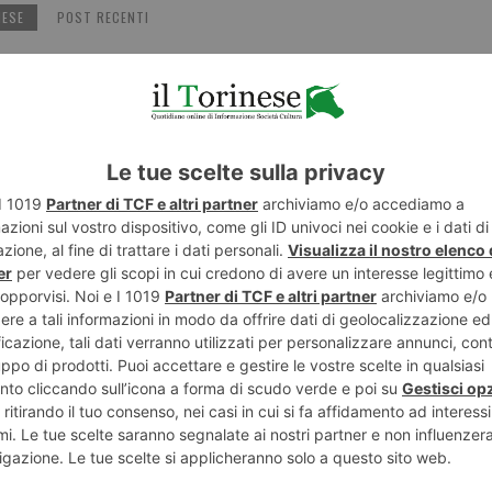
NESE
POST RECENTI
ENTE
ART
imavera a
MORTE SOS