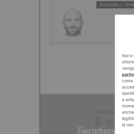
REDAZIONE IL TORI
ARTICOLO PRECED
Fiorinfiera, pr