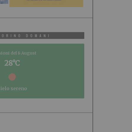
TORINO DOMANI
sioni del 8 August
28°C
cielo sereno