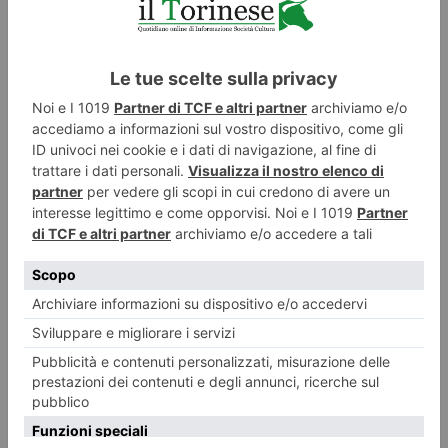
È in pericolo il Santuario sulla vetta del Thabor, tra due Stati
E’ l’antica cappella collocata a 3178 metri sulla vetta del Monte Thabor. Si
trova in territorio