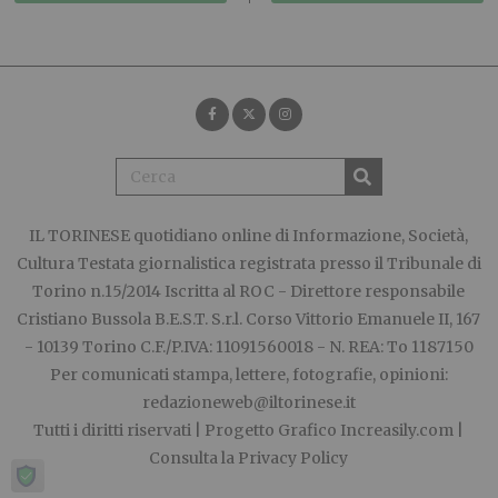
IL TORINESE
quotidiano online di Informazione, Società,
Cultura Testata giornalistica registrata presso il Tribunale di
Torino n.15/2014 Iscritta al ROC - Direttore responsabile
Cristiano Bussola B.E.S.T. S.r.l. Corso Vittorio Emanuele II, 167
- 10139 Torino C.F./P.IVA: 11091560018 - N. REA: To 1187150
Per comunicati stampa, lettere, fotografie, opinioni:
redazioneweb@iltorinese.it
Tutti i diritti riservati | Progetto Grafico
Increasily.com
|
Consulta la
Privacy Policy