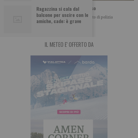
“Carcere piazza di spaccio”: agente sospeso
Ragazzina si cala dal
balcone per uscire con le
Aveva rilasciato un’intervista al Tg5 e l’agente scelto di polizia
amiche, cade: è grave
penitenziaria è stato sospeso dal servizio
IL METEO E' OFFERTO DA