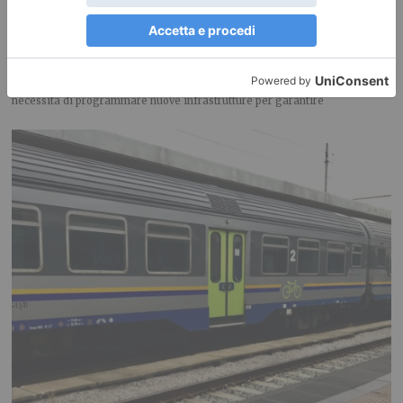
Emergenza idrica, Piemonte e Liguria puntano sugli invasi
«Opere strategiche di interesse nazionale» L’emergenza acqua e la
necessità di programmare nuove infrastrutture per garantire