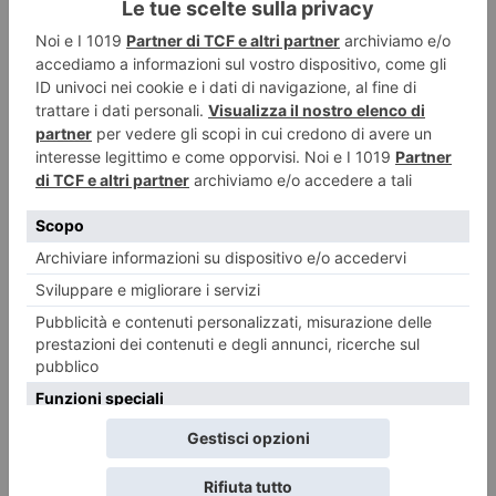
Emergenza idrica, Piemonte e Liguria puntano sugli invasi
«Opere strategiche di interesse nazionale» L’emergenza acqua e la
necessità di programmare nuove infrastrutture per garantire