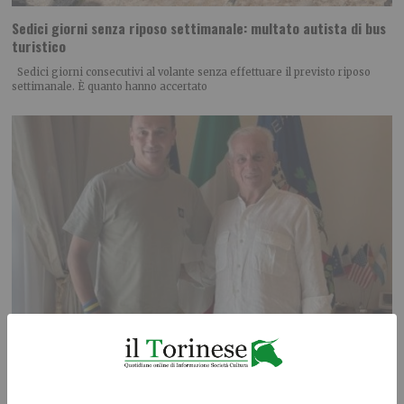
Sedici giorni senza riposo settimanale: multato autista di bus
turistico
Sedici giorni consecutivi al volante senza effettuare il previsto riposo
settimanale. È quanto hanno accertato