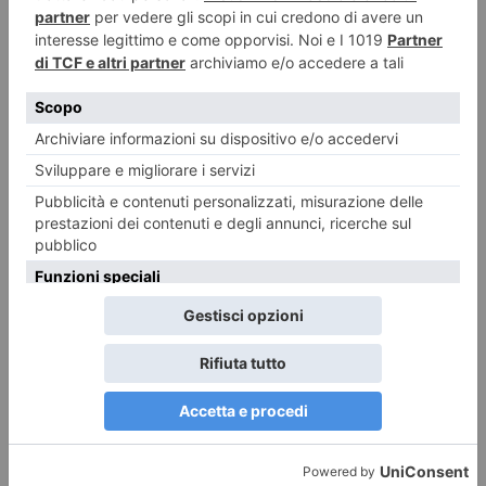
Lite sulla strada, poi l’auto contro il gruppo: sei ciclisti feriti
a Lanzo, uno grave
Una discussione nata per motivi apparentemente banali si è trasformata
in pochi istanti in un episodio