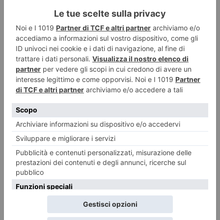
Incroci più accessibili: segnalatori acustici e chiamata per
quattro semafori trafficati
Quattro importanti incroci cittadini saranno dotati di nuovi dispositivi
acustici e sistemi di chiamata per