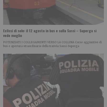
Eclissi di sole: il 12 agosto in bus e sulla Sassi – Superga si
vede meglio
POTENZIATI I COLLEGAMENTI VERSO LA COLLINA Corse aggiuntive di
bus e apertura straordinaria della tranvia Sassi-Superga