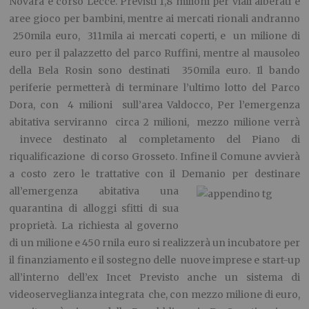
Novara e corso Lecce. Previsti 1,8 milioni per viali alberati e
aree gioco per bambini, mentre ai mercati rionali andranno
250mila euro, 311mila ai mercati coperti, e un milione di
euro per il palazzetto del parco Ruffini, mentre al mausoleo
della Bela Rosin sono destinati 350mila euro. Il bando
periferie permetterà di terminare l’ultimo lotto del Parco
Dora, con 4 milioni sull’area Valdocco, Per l’emergenza
abitativa serviranno circa 2 milioni, mezzo milione verrà
invece destinato al completamento del Piano di
riqualificazione di corso Grosseto. Infine il Comune avvierà
a costo zero le trattative con il Demanio per
destinare
all’emergenza abitativa una
quarantina di alloggi sfitti di sua
proprietà. La richiesta al governo
di un milione e 450 rnila euro si realizzerà un incubatore per
il finanziamento e il sostegno delle nuove imprese e start-up
all’interno dell’ex Incet Previsto anche un sistema di
videoserveglianza integrata che, con mezzo milione di euro,