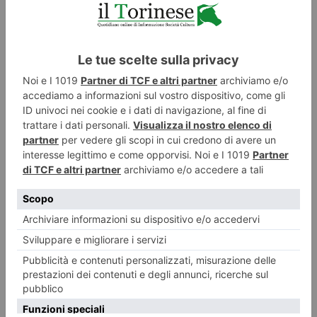
Treni, lavori tra Salbertrand e Bussoleno
Rete Ferroviaria Italiana (Gruppo FS) ha programmato interventi di
manutenzione straordinaria lungo la linea ferroviaria Torino-Modane,