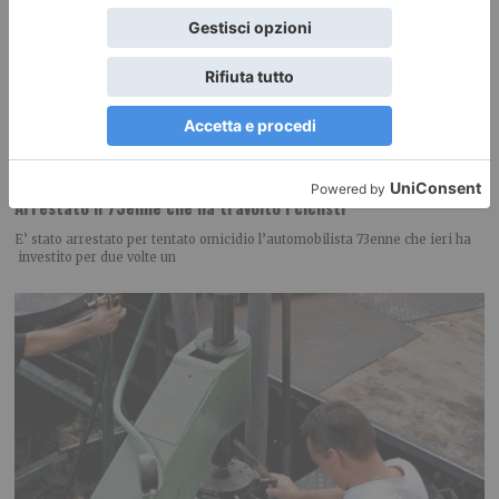
Arrestato il 73enne che ha travolto i ciclisti
E’ stato arrestato per tentato omicidio l’automobilista 73enne che ieri ha
investito per due volte un