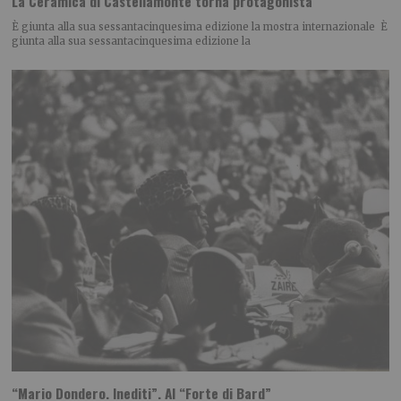
La Ceramica di Castellamonte torna protagonista
È giunta alla sua sessantacinquesima edizione la mostra internazionale È
giunta alla sua sessantacinquesima edizione la
“Mario Dondero. Inediti”. Al “Forte di Bard”