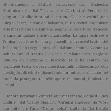
abbonamento, il Festival primaverile dell’ Orchestra
Sinfonica della Rai ” La voce e l’Orchestra”. Venerdi 24
giugno all’Auditorium Rai di Torino, alle 19, si esibirà Juan
Diego Florez, la star del belcanto, in un recital che unisce
arie mozartiane e rossiniane, pagine del repertorio francese
a canzoni italiane e arie da zarzuelas. La tappa torinese è
l’unica occasione italiana per ascoltare in recital la star del
belcanto Juan Diego Flórez, che, dal suo debutto, avvenuto a
soli 23 anni al Teatro alla Scala di Milano nella stagione
1996-97 su direzione di Riccardo Muti, ha cantato nei
principali teatri d’opera internazionali, collaborando con
prestigiosi direttori e riscuotendo un notevole successo nei
ruoli da protagonista nelle opere di Rossini, Donizetti e
Bellini.
Il tenore peruviano canterà arie mozartiane, come il “Dies
Bildins ” dal “Flauto Magico”, “Un’aura amorosa” da “Così
fan tutte “, e l’aria “D’ogni colpa” tratta da “La betulla