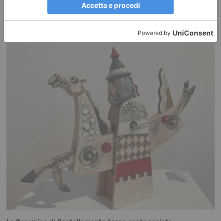
vent’anni di musica insieme
Con la XX edizione di MITO SettembreMusica, Milano e Torino rinnovano
un patto culturale che, anno