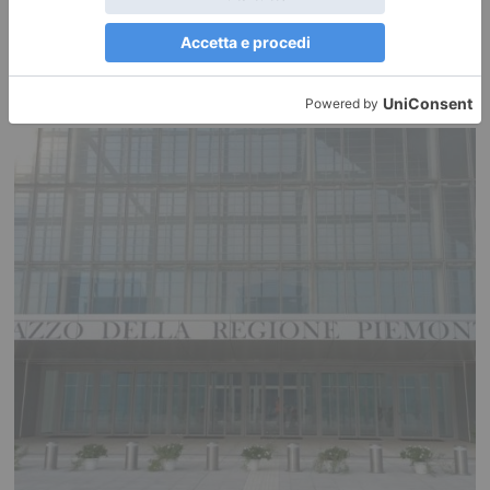
Nocciole, raccolta al via con una settimana di anticipo
Confagricoltura Piemonte: «ora il mercato riconosca il valore della
produzione» Allasia: “Annata difficile tra caldo, siccità