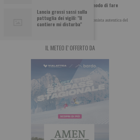
Addio a Giuliana Gardini, inventò un nuovo modo di fare
televisione
Lancia grossi sassi sulla
pattuglia dei vigili: "Il
Ci ha lasciati Giuliana Gardini, 83 anni, una protagonista autentica del
cantiere mi disturba"
mondo del giornalismo torinese, capace
IL METEO E' OFFERTO DA