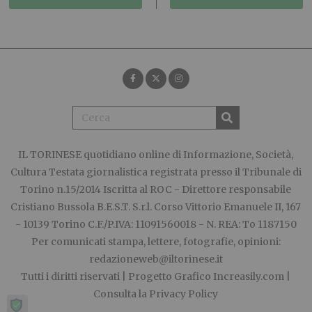
IL TORINESE
quotidiano online di Informazione, Società,
Cultura Testata giornalistica registrata presso il Tribunale di
Torino n.15/2014 Iscritta al ROC - Direttore responsabile
Cristiano Bussola B.E.S.T. S.r.l. Corso Vittorio Emanuele II, 167
- 10139 Torino C.F./P.IVA: 11091560018 - N. REA: To 1187150
Per comunicati stampa, lettere, fotografie, opinioni:
redazioneweb@iltorinese.it
Tutti i diritti riservati | Progetto Grafico
Increasily.com
|
Consulta la
Privacy Policy