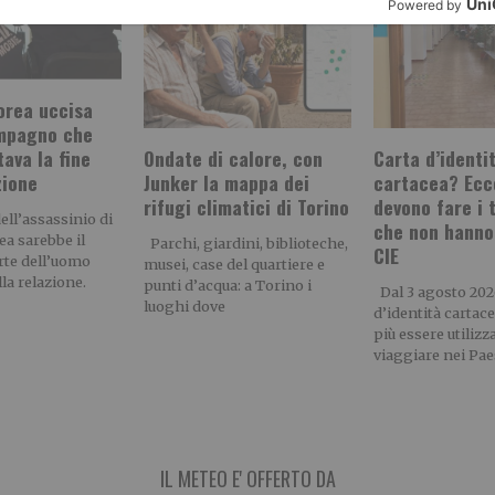
orea uccisa
ompagno che
Ondate di calore, con
Carta d’identi
ava la fine
Junker la mappa dei
cartacea? Ecc
zione
rifugi climatici di Torino
devono fare i 
ell’assassinio di
che non hanno
ea sarebbe il
Parchi, giardini, biblioteche,
CIE
arte dell’uomo
musei, case del quartiere e
lla relazione.
punti d’acqua: a Torino i
Dal 3 agosto 2026
luoghi dove
d’identità cartac
più essere utilizz
viaggiare nei Pae
IL METEO E' OFFERTO DA