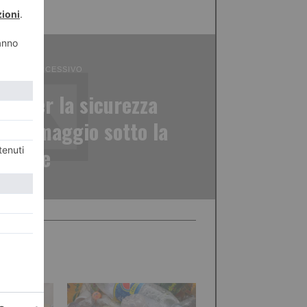
ICOLO SUCCESSIVO
our per la sicurezza
Il 14 maggio sotto la
Mole