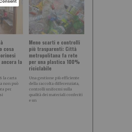
tà
Meno scarti e controlli
o cosa
più trasparenti: Città
torinesi
metropolitana fa rete
 ancora la
per una plastica 100%
riciclabile
 la carta
Una gestione più efficiente
ea non può
della raccolta differenziata,
ata per
controlli uniformi sulla
si
qualità dei materiali conferiti
e un