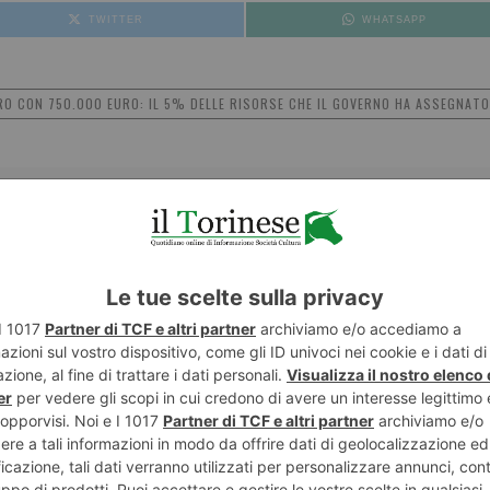
TWITTER
WHATSAPP
ORO CON 750.000 EURO: IL 5% DELLE RISORSE CHE IL GOVERNO HA ASSEGNAT
NESE
POST RECENTI