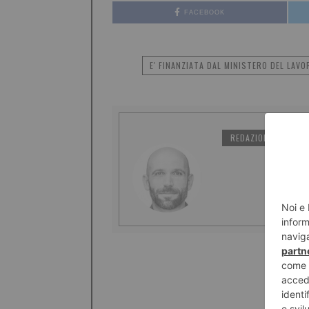
FACEBOOK
E' FINANZIATA DAL MINISTERO DEL LAV
REDAZIONE IL TORI