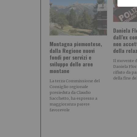
Daniela Fl
dall’ex c
Montagna piemontese,
non accett
dalla Regione nuovi
della rela
fondi per servizi e
Il movente d
sviluppo delle aree
Daniela Flor
montane
rifiuto da p
della fine de
La terza Commissione del
Consiglio regionale
presieduta da Claudio
Sacchetto, ha espresso a
maggioranza parere
favorevole