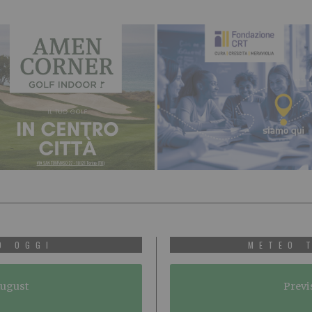
O OGGI
METEO 
August
Previ