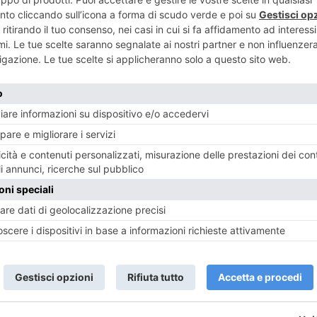
ART
Al via il “T
ENTE
 Mozart
sul lavoro”. 
RECENTI: