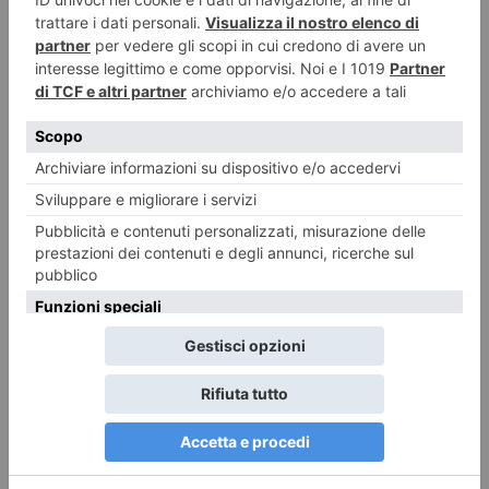
Foto dei lettori: Vedute del/dal Rocciamelone
Ecco le foto di un ciclo di Dipinti Murali realizzati da Silvia Marchionne e
da Gianluca