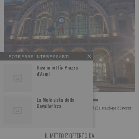
POTREBBE INTERESSARTI...
Oasi in città: Piazza
d’Armi
Le foto dei lettori: la stazione di Porta Nuova
La Mole vista dalla
Cavallerizza
Luigi Gagliano ci propone questa bella immagine della stazione di Porta
Nuova a Torino Leggi qui
IL METEO E' OFFERTO DA