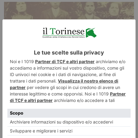
La locomotiva di Guccini (e di Pietro Rigosi)
Il fuochista anarchico Pietro Rigosi, 28 anni, sposato e padre di due
bambine di tre anni