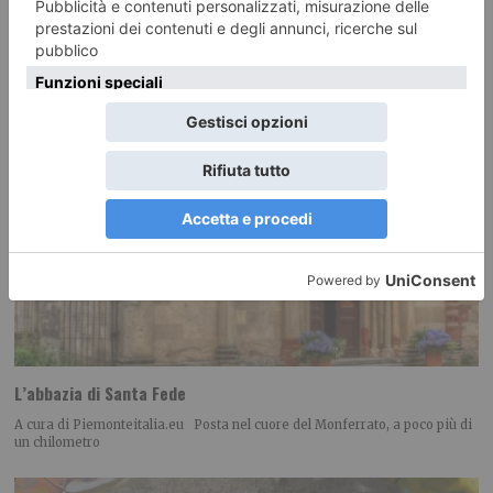
L’abbazia di Santa Fede
A cura di Piemonteitalia.eu Posta nel cuore del Monferrato, a poco più di
un chilometro