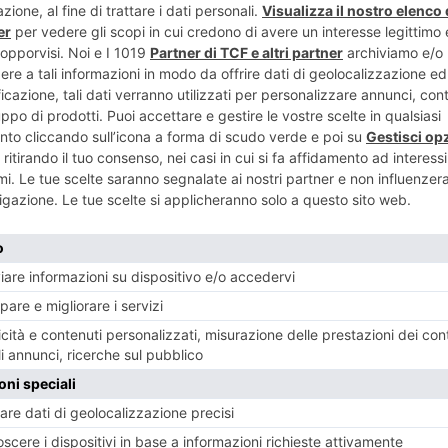
a. L'avvocato:
paraplegici
suicidio"
nuo
RECENTI:
: modifiche
A Torino il ricordo della
Ferragosto a T
eo Fossano
tragedia di Hiroshima e
negozi e local