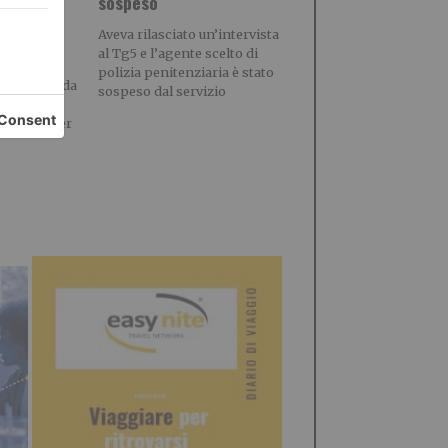
sospeso
e più
estate
Aveva rilasciato un’intervista
al Tg5 e l’agente scelto di
vallo di
polizia penitenziaria è stato
resentano da
sospeso dal servizio
do
delicato per