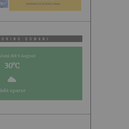
TORINO DOMANI
sioni del 9 August
30°C
nubi sparse