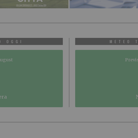
O OGGI
METEO 
August
Previ
era