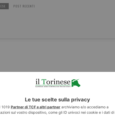
NESE
POST RECENTI
ENTE
ART
cere dopo
"Vita affet