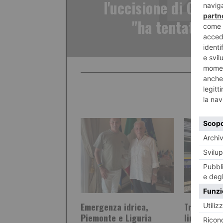
l'uccisione di Glori
"ha tentato il 
Emergenza idrica,
Trenitalia
Piemonte e Liguria
linea Cun