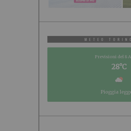
METEO TORIN
Previsioni del 8 
28°C
pioggia legg