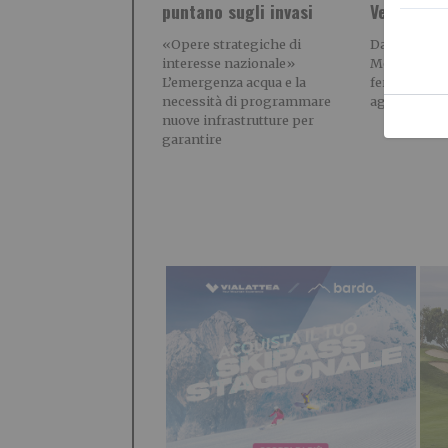
puntano sugli invasi
Ventimigli
«Opere strategiche di
Dal 23 agost
interesse nazionale»
Modifiche al
L’emergenza acqua e la
ferroviaria 
necessità di programmare
agosto fino
nuove infrastrutture per
garantire