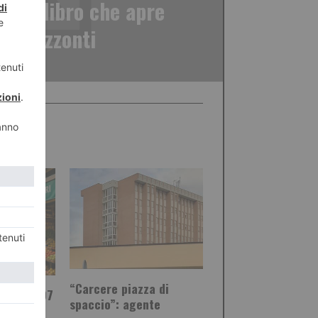
", un libro che apre
vi orizzonti
“Carcere piazza di
orino: 107
spaccio”: agente
i aperti