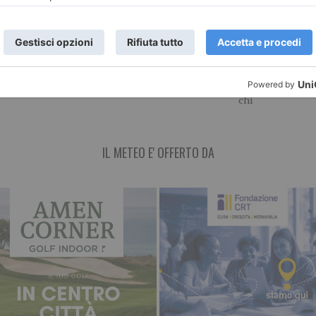
a
Nagasaki
nelle settiman
delicate dell’
o al 13 settembre
Giovedì 6 agosto alle h 21.00
la circolazione
si è tenuta la tradizionale
Le settimane a ca
da domenica 23
commemorazione della
Ferragosto rapp
 a domenica
tragedia di Hiroshima
sempre un perio
particolarmente 
chi
IL METEO E' OFFERTO DA