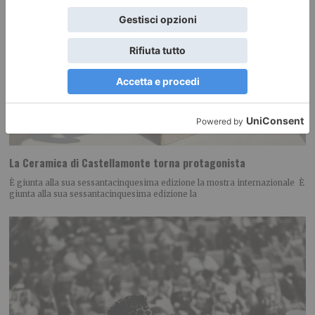
La Ceramica di Castellamonte torna protagonista
È giunta alla sua sessantacinquesima edizione la mostra internazionale È
giunta alla sua sessantacinquesima edizione la