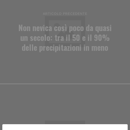
ARTICOLO PRECEDENTE
Non nevica così poco da quasi
un secolo: tra il 50 e il 90%
delle precipitazioni in meno
ARTICOLO SUCCESSIVO