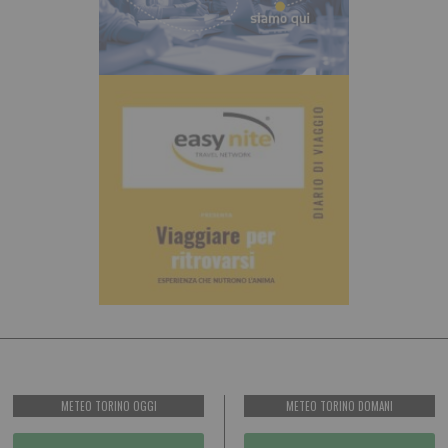
METEO TORINO OGGI
METEO TORINO DOMANI