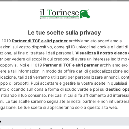
15 APRILE 2015
24 MAR
Torino regina del fumetto diventa
Festi
Comics
sapo
NESE
POST RECENTI