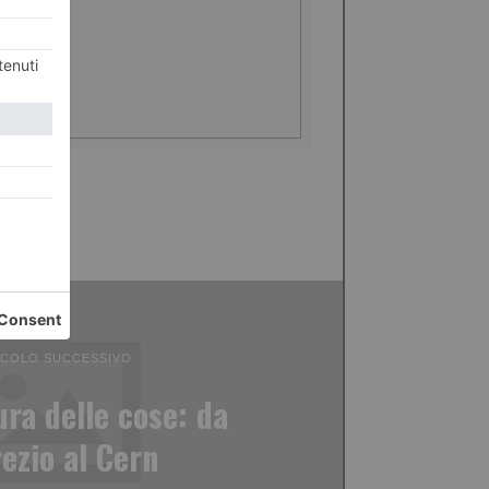
ICOLO SUCCESSIVO
ra delle cose: ​​da
ezio al Cern