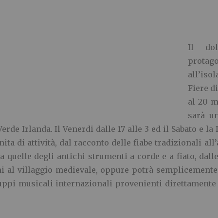
Il do
protag
all’iso
Fiere di
al 20 m
sarà un
rde Irlanda. Il Venerdi dalle 17 alle 3 ed il Sabato e la 
ta di attività, dal racconto delle fiabe tradizionali all
a quelle degli antichi strumenti a corde e a fiato, dall
mi al villaggio medievale, oppure potrà semplicemente
ruppi musicali internazionali provenienti direttamente