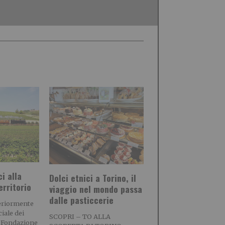
ci alla
Dolci etnici a Torino, il
erritorio
viaggio nel mondo passa
dalle pasticcerie
teriormente
iale dei
SCOPRI – TO ALLA
la Fondazione