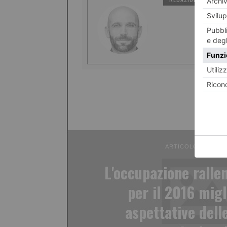
ARTICOLO PRECED
L'occupazione ralle
per il 2016 migl
aspettative dell