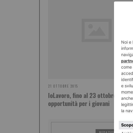
21 OTTOBRE 2015
IoLavoro, fino al 23 ottobre 4000
opportunità per i giovani
REDAZIONE IL TORI