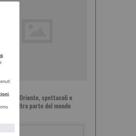
ZO 2015
val dell'Oriente, spettacoli e
ri dall'altra parte del mondo