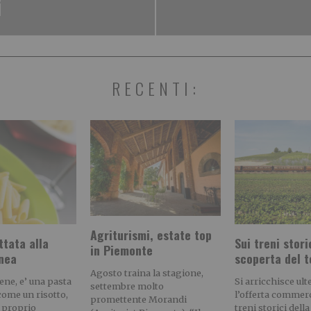
i
RECENTI:
Agriturismi, estate top
ttata alla
Sui treni stori
in Piemonte
nea
scoperta del t
Agosto traina la stagione,
bene, e’ una pasta
Si arricchisce ul
settembre molto
ome un risotto,
l’offerta commerc
promettente Morandi
’ proprio
treni storici del