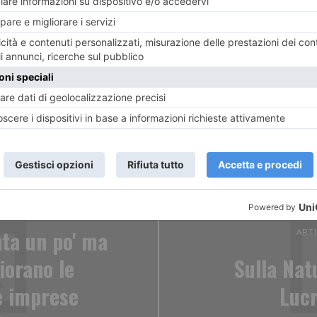
ENTE
nta un po' ma
ART
iorano le
Sulla Natu
e imprese
Lucr