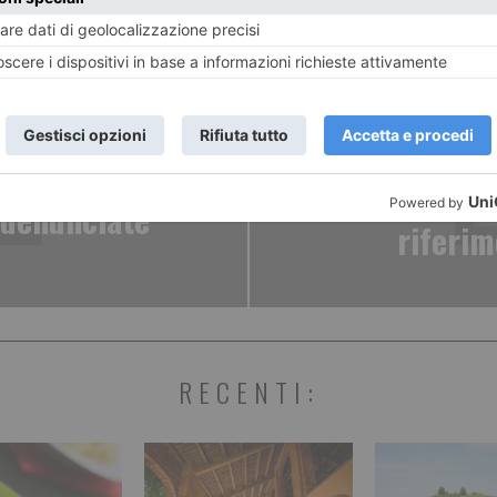
ART
ENTE
Cassiani: "
o di alcol e
industr
 denunciate
riferim
RECENTI: