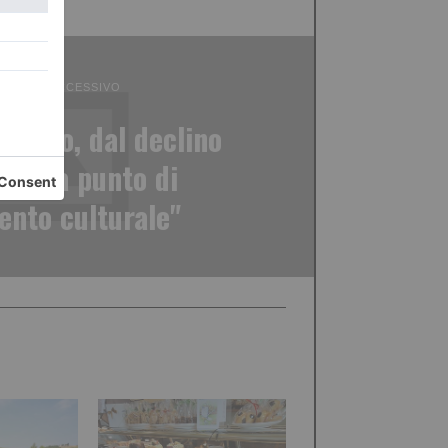
ICOLO SUCCESSIVO
Torino, dal declino
iale a punto di
ento culturale"