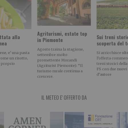
Agriturismi, estate top
ttata alla
Sui treni stori
in Piemonte
nea
scoperta del t
Agosto traina la stagione,
bene, e’ una pasta
Si arricchisce ul
settembre molto
ome un risotto,
l’offerta commerc
promettente Morandi
’ proprio
treni storici del
(Agriturist Piemonte): “Il
FS con due nuovi 
turismo rurale continua a
d’autore
crescere.
IL METEO E' OFFERTO DA