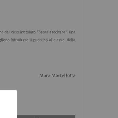
e del ciclo intitolato “Saper ascoltare”, una
liono introdurre il pubblico ai classici della
Mara Martellotta