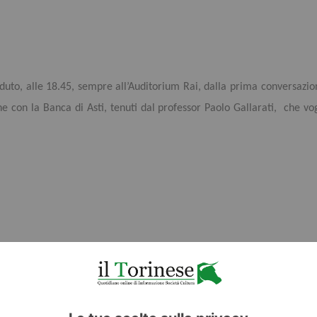
duto, alle 18.45, sempre all’Auditorium Rai, dalla prima conversazion
ne con la Banca di Asti, tenuti dal professor Paolo Gallarati, che vog
E