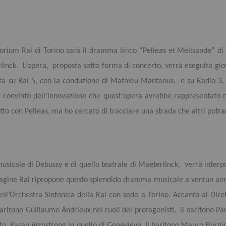
orium Rai di Torino sarà il dramma lirico “Pelleas et Melisande” di 
linck. L’opera, proposta sotto forma di concerto, verrà eseguita gio
tta su Rai 5, con la conduzione di Mathieu Mantanus, e su Radio 3,
onvinto dell’innovazione che quest’opera avrebbe rappresentato ne
to con Pelleas, ma ho cercato di tracciare una strada che altri potra
usicale di Debussy e di quello teatrale di Maeterlinck, verrà interpr
pagine Rai ripropone questo splendido dramma musicale a ventun ann
ell’Orchestra Sinfonica della Rai con sede a Torino. Accanto al Dire
baritono Guillaume Andrieux nei ruoli dei protagonisti, il baritono Pa
ralto Karan Armstrong in quello di Genevieve. Il baritono Mauro Borgi