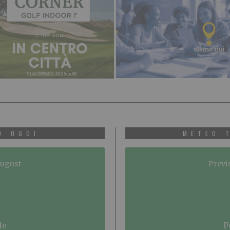
O OGGI
METEO 
August
Previ
le