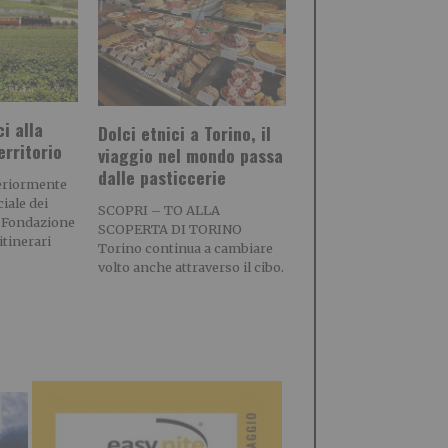
ci alla
Dolci etnici a Torino, il
erritorio
viaggio nel mondo passa
dalle pasticcerie
teriormente
iale dei
SCOPRI – TO ALLA
la Fondazione
SCOPERTA DI TORINO
itinerari
Torino continua a cambiare
volto anche attraverso il cibo.