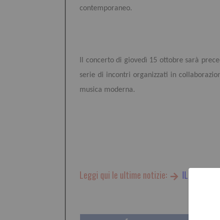
contemporaneo.
Il concerto di giovedì 15 ottobre sarà prece
serie di incontri organizzati in collaborazio
musica moderna.
Leggi qui le ultime notizie:
IL TORINES