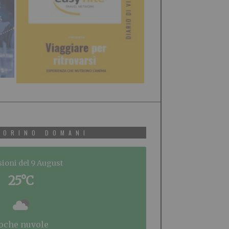
TORINO DOMANI
sioni del 9 August
25°C
poche nuvole