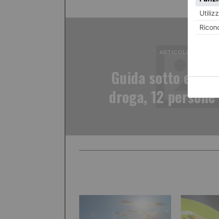
ARTICOLO PRECED
Guida sotto effett
droga, 12 persone