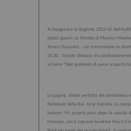
A inaugurare la stagione 2015-16 dell’Audit
dodici quadri, su libretto di Maurice Maeter
Arturo Toscanini, con trasmissione in dire
20.30.
Claude Debussy era profondamente c
scrivere “Non pretendo di avere scoperto tut
La pagina, sintesi perfetta del simbolismo m
Nazionale della Rai, Juraj Vulcuha. La com
lontano ’94, proprio poco dopo la nascita d
francese, con il soprano Sandrine Piau e il 
Briot nei panni del piccolo Yniold, il cont