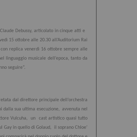
Claude Debussy, articolato in cinque atti e
vedì 15 ottobre alle 20.30 all’Auditorium Rai
 con replica venerdì 16 ottobre sempre alle
l linguaggio musicale dell’epoca, tanto da
nno seguire”.
etata dal direttore principale dell’orchestra
i dalla sua ultima esecuzione, avvenuta nel
ttore Vulcuha, un cast artistico quasi tutto
ul Gay in quello di Golaud, il soprano Chloe’
oni comparirà nel doppio ruolo del dottore e