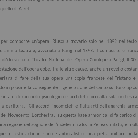
quello di Arkel.
er comporre un’opera. Riuscì a trovarlo solo nel 1892 nel test
 dramma teatrale, avvenuta a Parigi nel 1893. Il compositore france
dò in scena al Theatre National de l’Opera-Comique a Parigi, il 30 a
gestazione dell’opera ebbe, tra le altre cause, anche un rovello costante
neriana di fare della sua opera una copia francese del Tristano e 
to in prosa e la conseguente rigenerazione del canto sul tono tipic
eputato di raccordo psicologico e architettonico alla sola orchestra
 la partitura. Gli accordi incompleti e fluttuanti dell’anarchia arm
el Novecento. L’orchestra, su questa base armonica, si fa carico di 
n una regione del sogno e dell’indeterminato. In Pelleas, infatti, è mo
esto testo antioperistico e antirealistico una pietra miliare nell