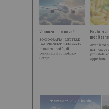
Vacanza… da cosa?
Pasta riso
mediterra
SOCIOGRAFIA LETTERE
DAL PRESENTE Ebbi modo,
Avete letto 
ormai 20 anni fa, di
ma… cuoce c
conoscere il compianto
provatela: e
Sergio
appetitosa!