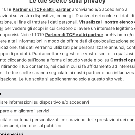
TWITTER
WHATSAPP
GIOVEDI 15 E VENERDÌ 16 OTTOBRE
NESE
POST RECENTI