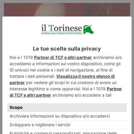
Zabaione goloso
A cura di piemonteitalia.eu Leggi l’articolo👇
https://www.piemonteitalia.eu/it/enogastronomia/ricette/zabaione Leggi
qui le ultime notizie: IL TORINESE