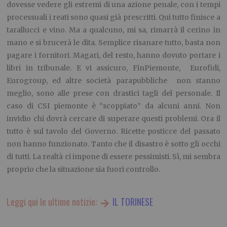
dovesse vedere gli estremi di una azione penale, con i tempi
processuali i reati sono quasi già prescritti. Qui tutto finisce a
tarallucci e vino. Ma a qualcuno, mi sa, rimarrà il cerino in
mano e si brucerà le dita. Semplice risanare tutto, basta non
pagare i fornitori. Magari, del resto, hanno dovuto portare i
libri in tribunale. E vi assicuro, FinPiemonte, Eurofidi,
Eurogroup, ed altre società parapubbliche non stanno
meglio, sono alle prese con drastici tagli del personale. Il
caso di CSI piemonte è “scoppiato” da alcuni anni. Non
invidio chi dovrà cercare di superare questi problemi. Ora il
tutto è sul tavolo del Governo. Ricette posticce del passato
non hanno funzionato. Tanto che il disastro è sotto gli occhi
di tutti. La realtà ci impone di essere pessimisti. Sì, mi sembra
proprio che la situazione sia fuori controllo.
Leggi qui le ultime notizie:
IL TORINESE