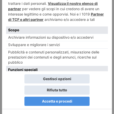
Le delizie del Caffè Al Bicerin
A cura di piemonteitalia.eu Leggi l’articolo:
https://www.piemonteitalia.eu/it/luoghi/locali-storici-golosi/caffè-al-
bicerin Leggi qui le ultime notizie: IL TORINESE