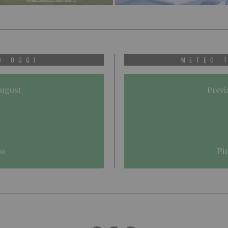
O OGGI
METEO 
August
Previ
no
p