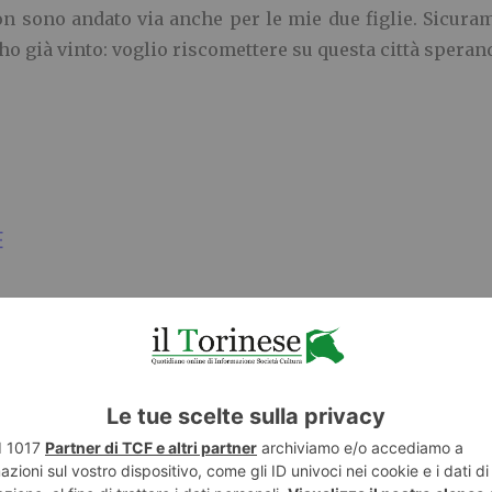
 sono andato via anche per le mie due figlie. Sicuram
 già vinto: voglio riscomettere su questa città sperand
E
TWITTER
WHATSAPP
LUCI E OMBRE SUL FUTURO