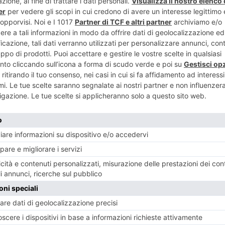
NESE
POST RECENTI
ENTE
ART