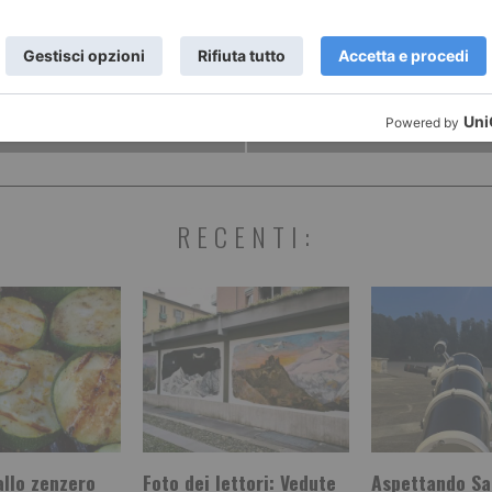
La salute in
Botello
"
prometton
RECENTI:
allo zenzero
Foto dei lettori: Vedute
Aspettando Sa