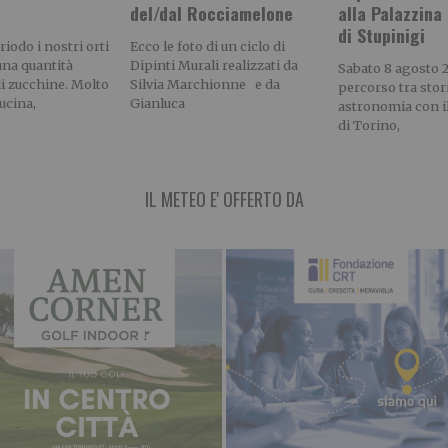
del/dal Rocciamelone
alla Palazzina
di Stupinigi
riodo i nostri orti
Ecco le foto di un ciclo di
na quantità
Dipinti Murali realizzati da
Sabato 8 agosto
di zucchine. Molto
Silvia Marchionne e da
percorso tra stor
cucina,
Gianluca
astronomia con il
di Torino,
IL METEO E' OFFERTO DA