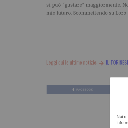
si può “gustare” maggiormente. Non
mio futuro. Scommettendo su Loro ho
Leggi qui le ultime notizie:
IL TORINES
FACEBOOK