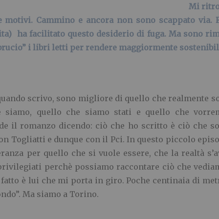
Mi ritr
ue motivi. Cammino e ancora non sono scappato via. For
ta) ha facilitato questo desiderio di fuga. Ma sono ri
brucio” i libri letti per rendere maggiormente sostenib
quando scrivo, sono migliore di quello che realmente 
he siamo, quello che siamo stati e quello che vorre
 il romanzo dicendo: ciò che ho scritto è ciò che so
on Togliatti e dunque con il Pci. In questo piccolo epi
nza per quello che si vuole essere, che la realtà s’a
rivilegiati perchè possiamo raccontare ciò che vediam
i fatto è lui che mi porta in giro. Poche centinaia di me
 mondo”. Ma siamo a Torino.