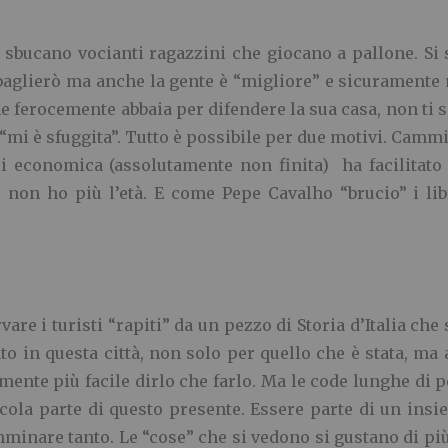
e sbucano vocianti ragazzini che giocano a pallone. Si
 Sbaglierò ma anche la gente è “migliore” e sicuramente
he ferocemente abbaia per difendere la sua casa, non ti 
e “mi è sfuggita”. Tutto è possibile per due motivi. Cam
isi economica (assolutamente non finita) ha facilitat
non ho più l’età. E come Pepe Cavalho “brucio” i li
vare i turisti “rapiti” da un pezzo di Storia d’Italia che
to in questa città, non solo per quello che è stata, ma
mente più facile dirlo che farlo. Ma le code lunghe di
ccola parte di questo presente. Essere parte di un insi
inare tanto. Le “cose” che si vedono si gustano di più. 