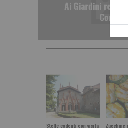
Ai Giardini reali "
Comune
Stelle cadenti con visita
Zucchine 