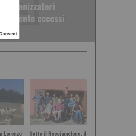
n,organizzatori
o: niente eccessi
n Lorenzo
Sotto il Rocciamelone, il