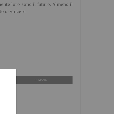
ente loro sono il futuro. Almeno il
o di vincere.
EMAIL