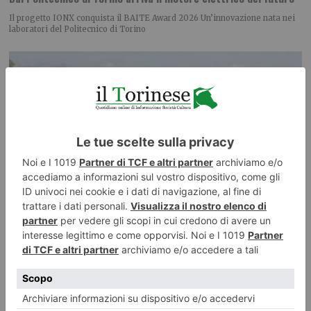
Il progetto IONX conquista il BAITE Award 2026 Un’innovazione nata nei
laboratori del Politecnico di Torino
Vino piemontese e clima: le richieste dal confronto in Regione