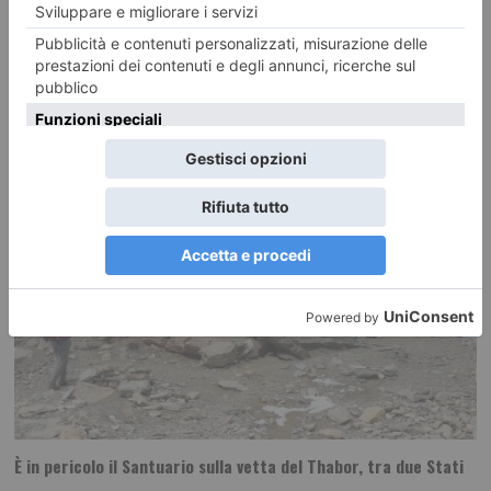
Il clima è diventato uno dei principali fattori di incertezza per il comparto
vitivinicolo piemontese, non
È in pericolo il Santuario sulla vetta del Thabor, tra due Stati