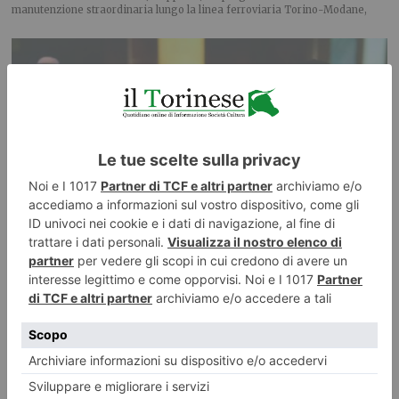
manutenzione straordinaria lungo la linea ferroviaria Torino-Modane,
I consigli della Polizia di Stato per prevenire le truffe
La Polizia di Stato è da sempre in prima linea nell’attività di prevenzione