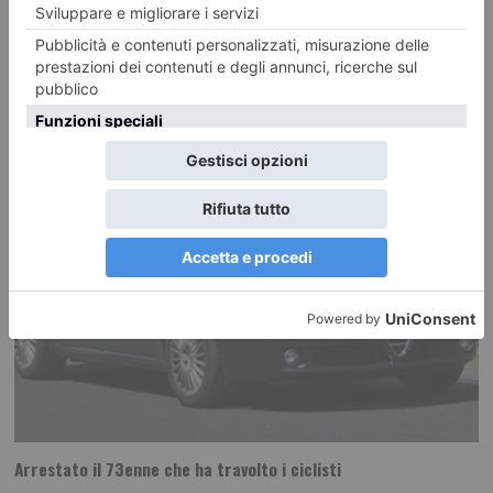
Rete Ferroviaria Italiana (Gruppo FS) ha programmato interventi di
manutenzione straordinaria lungo la linea ferroviaria Torino-Modane,
Arrestato il 73enne che ha travolto i ciclisti