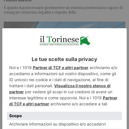
È quanto mai necessario promuovere un sistema penitenziario capace di
coniugare sicurezza, legalità e rispetto della
Treni, lavori tra Salbertrand e Bussoleno