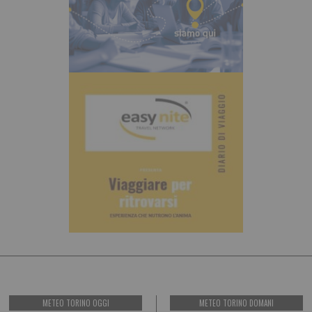
METEO TORINO OGGI
METEO TORINO DOMANI