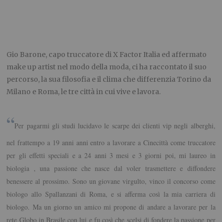
Gio Barone, capo truccatore di X Factor Italia ed affermato
make up artist nel modo della moda, ci ha raccontato il suo
percorso, la sua filosofia e il clima che differenzia Torino da
Milano e Roma, le tre città in cui vive e lavora.
“
Per pagarmi gli studi lucidavo le scarpe dei clienti vip negli alberghi,
nel frattempo a 19 anni anni entro a lavorare a Cinecittà come truccatore
per gli effetti speciali e a 24 anni 3 mesi e 3 giorni poi, mi laureo in
biologia , una passione che nasce dal voler trasmettere e diffondere
benessere al prossimo. Sono un giovane virgulto, vinco il concorso come
biologo allo Spallanzani di Roma, e si afferma così la mia carriera di
biologo. Ma un giorno un amico mi propone di andare a lavorare per la
rete Globo in Brasile con lui e fu così che scelsi di fondere la passione per