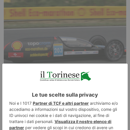
MONTIGLIO MONFERRATO, INAUGURATA LA ‘CAMPANA DEI TRE
COMUNI’
Chiesa parrocchiale gremita per la funzione presieduta dal sacerdote
cottolenghino Don Adriano Gennari Chiesa gremita domenica