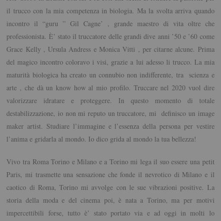
il trucco con la mia competenza in biologia. Ma la svolta arriva quando
incontro il “guru ” Gil Cagne’ , grande maestro di vita oltre che
professionista. È’ stato il truccatore delle grandi dive anni ’50 e ’60 come
Grace Kelly , Ursula Andress e Monica Vitti , per citarne alcune. Prima
del magico incontro coloravo i visi, grazie a lui adesso li trucco. La mia
maturità biologica ha creato un connubio non indifferente, tra scienza e
arte , che dà un know how al mio profilo. Truccare nel 2020 vuol dire
valorizzare idratare e proteggere. In questo momento di totale
destabilizzazione, io non mi reputo un truccatore, mi definisco un image
maker artist. Studiare l’immagine e l’essenza della persona per vestire
l’anima e gridarla al mondo. Io dico grida al mondo la tua bellezza!
Vivo tra Roma Torino e Milano e a Torino mi lega il suo essere una petit
Paris, mi trasmette una sensazione che fonde il nevrotico di Milano e il
caotico di Roma, Torino mi avvolge con le sue vibrazioni positive. La
storia della moda e del cinema poi, è nata a Torino, ma per motivi
impercettibili forse, tutto è’ stato portato via e ad oggi in molti lo