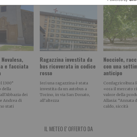
 Novalesa,
Ragazzina investita da
Nocciole, racc
a e facciata
bus ricoverata in codice
con una setti
a
rosso
anticipo
l 1300°
Ieri una ragazzina è stata
Confagricoltura 
 della
investita da un autobus a
«ora il mercato r
all’Abbazia dei
Torino, in via San Donato,
valore della pro
 e Andrea di
all’altezza
Allasia: “Annata di
o stati
caldo, siccità
IL METEO E' OFFERTO DA