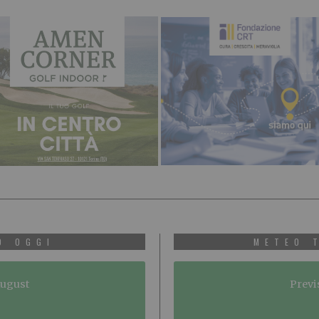
O OGGI
METEO 
August
Previ