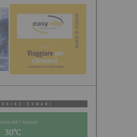
TORINO DOMANI
sioni del 7 August
30°C