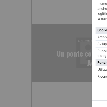
ARTICOLO PRECED
Un ponte con il P
Aquile