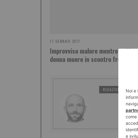
17 GENNAIO 2017
Improvviso malore mentre guida:
donna muore in scontro frontale
REDAZIONE IL TORI