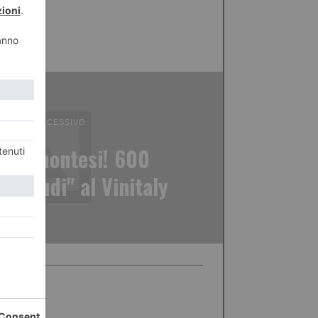
ICOLO SUCCESSIVO
i piemontesi! 600
sabaudi" al Vinitaly