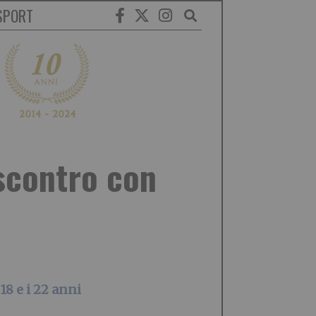
SPORT
scontro con
 18 e i 22 anni