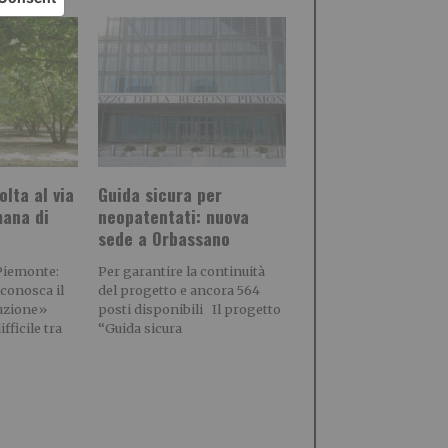
olta al via
Guida sicura per
mana di
neopatentati: nuova
sede a Orbassano
Piemonte:
Per garantire la continuità
iconosca il
del progetto e ancora 564
duzione»
posti disponibili Il progetto
fficile tra
“Guida sicura