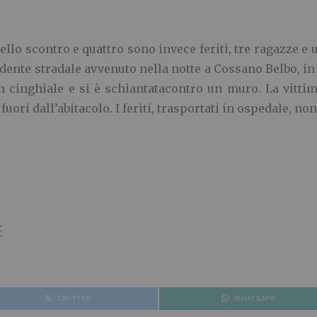
o scontro e quattro sono invece feriti, tre ragazze e un g
ncidente stradale avvenuto nella notte a Cossano Belbo, i
n cinghiale e si è schiantatacontro un muro. La vitti
 fuori dall’abitacolo. I feriti, trasportati in ospedale, no
E
TWITTER
WHATSAPP