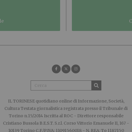
le
IL TORINESE
quotidiano online di Informazione, Società,
Cultura Testata giornalistica registrata presso il Tribunale di
Torino n.15/2014 Iscritta al ROC - Direttore responsabile
Cristiano Bussola B.E.S.T. S.r.l. Corso Vittorio Emanuele II, 167 -
10139 Torino C.F./P.IVA: 11091560018 - N. REA: To 1187150