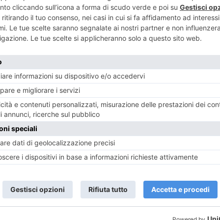
ENTE
ART
aese delle
Arrivano 
produttori "
RECENTI: