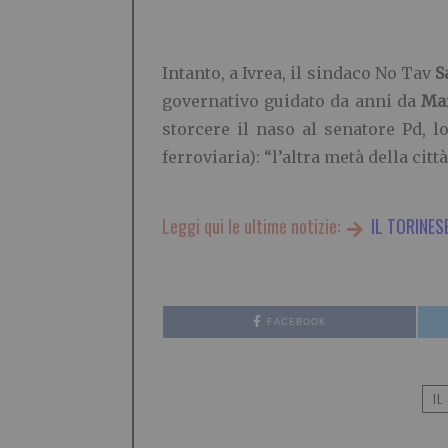
Intanto, a Ivrea, il sindaco No Tav
S
governativo guidato da anni da
Ma
storcere il naso al senatore Pd, l
ferroviaria): “l’altra metà della cit
Leggi qui le ultime notizie:
IL TORINES
FACEBOOK
IL