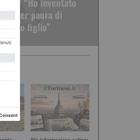
bimbo: “Ho inventato
ento per paura di
re mio figlio”
emonte
Più informazione online: