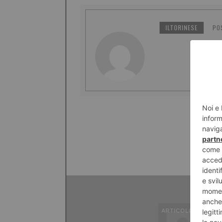
ILTORINESE
PO
ARTICOLO PRECED