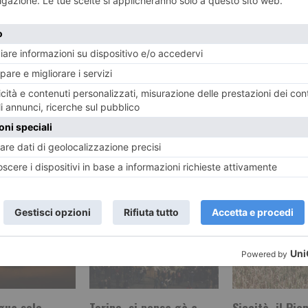
Il papà del 
rischia lo
il rapim
o
perde
RECENTI:
gua solo
Torino, si pensa gà a
Siccità, il Pi