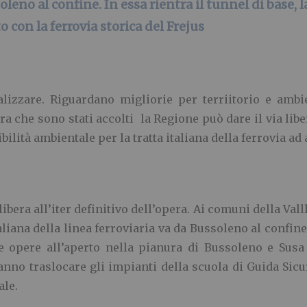
soleno al confine. In essa rientra il tunnel di base,
o con la ferrovia storica del Frejus
lizzare. Riguardano migliorie per terriitorio e ambie
a che sono stati accolti la Regione può dare il via libe
bilità ambientale per la tratta italiana della ferrovia ad 
ibera all’iter definitivo dell’opera. Ai comuni della Val
iana della linea ferroviaria va da Bussoleno al confine. 
le opere all’aperto nella pianura di Bussoleno e Susa
ranno traslocare gli impianti della scuola di Guida Sicur
ale.