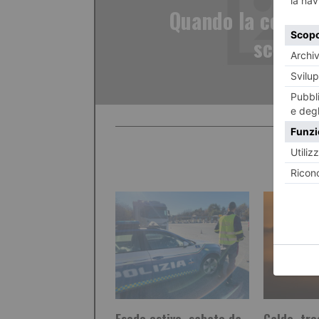
Quando la coppia 
scoppi
Esodo estivo, sabato da
Caldo, tre