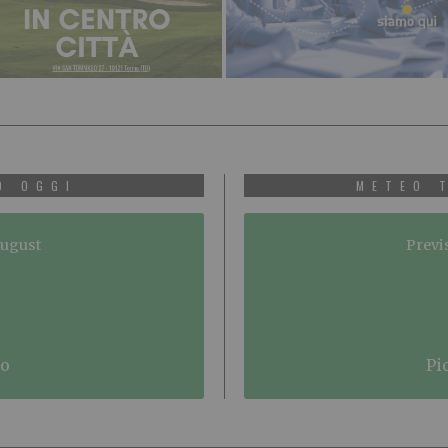
O OGGI
METEO 
August
Previ
no
p