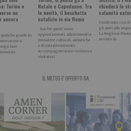
a: Torino e
Natale e Capodanno. Tra
chiederà lo st
verso un
le novità, il boschetto
calamità natu
o ancora
natalizio in via Roma
Confronto con il
gli aiuti alle imp
Anche quest’anno
La Regione Piem
appuntamenti, allestimenti e
 qualche grado in
avviato le
iniziative culturali, artistiche
asteranno a
e di intrattenimento
lunga fase
accompagneranno torinesi e
Piemonte
visitatori
IL METEO E' OFFERTO DA