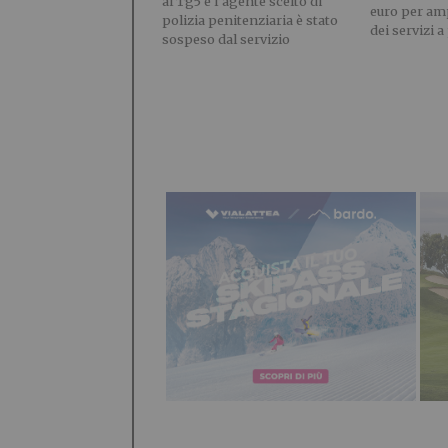
al Tg5 e l’agente scelto di
euro per amp
polizia penitenziaria è stato
dei servizi a 
sospeso dal servizio