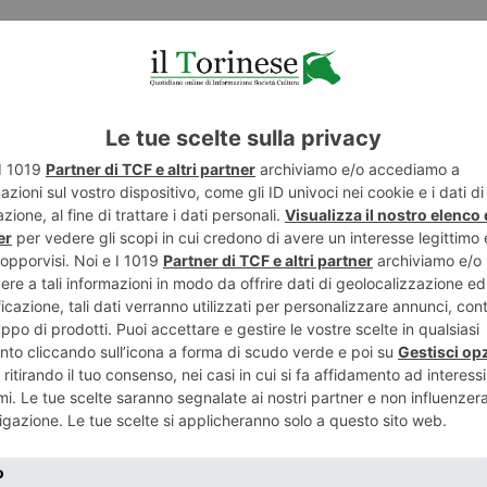
ENTE
ART
Il direttore
Il gattile 
ice no
biso