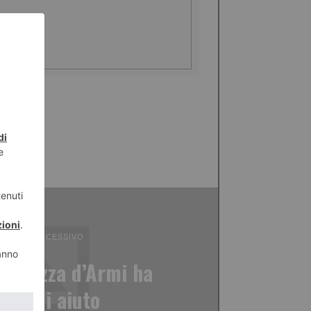
ICOLO SUCCESSIVO
di Piazza d’Armi ha
gno di aiuto