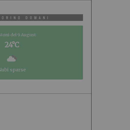
TORINO DOMANI
sioni del 9 August
24°C
nubi sparse