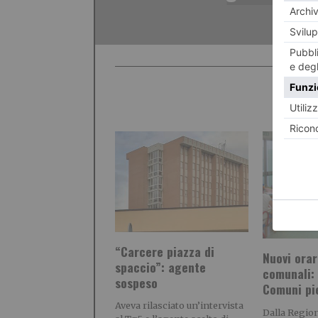
“Carcere piazza di
Nuovi orar
spaccio”: agente
comunali: 
sospeso
Comuni pi
Aveva rilasciato un’intervista
Dalla Region