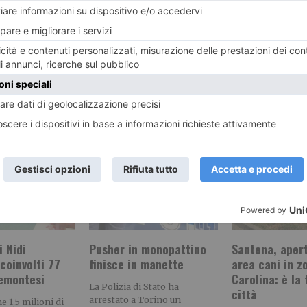
RECENTI:
i Nidi
Pusher in monopattino
Santena, apert
coinvolti 77
finisce in manette
area cani in z
emontesi
Carolina: è la 
La Polizia di Stato ha
città
arrestato a Torino un
e 1,5 milioni di