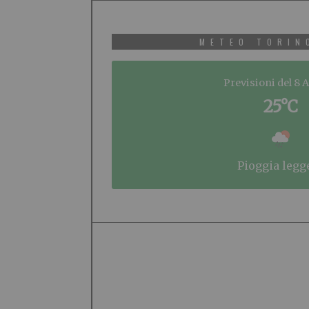
METEO TORIN
Previsioni del 8 
25°C
pioggia legg