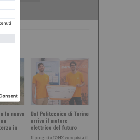
a la nuova
Dal Politecnico di Torino
ona
arriva il motore
terza in
elettrico del futuro
Il progetto IONX conquista il