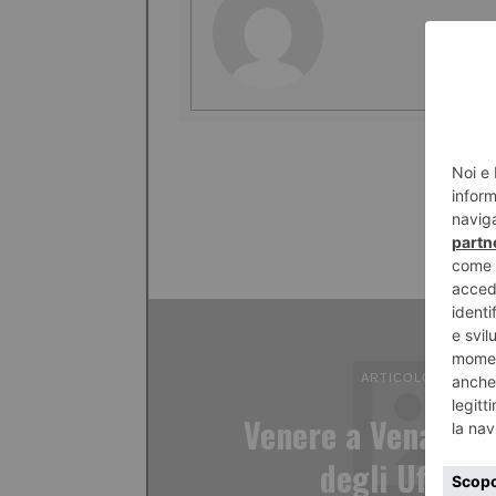
ARTICOLO PRECED
Venere a Venaria? 
degli Uffizi d