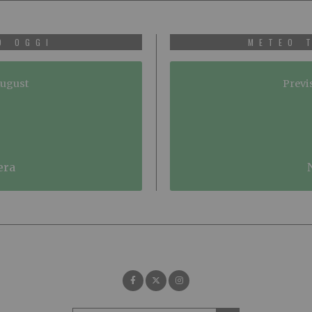
O OGGI
METEO 
August
Previ
era