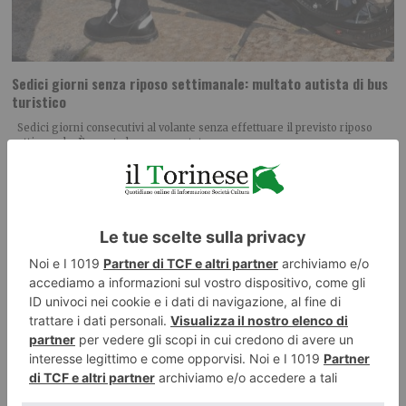
Sedici giorni senza riposo settimanale: multato autista di bus
turistico
Sedici giorni consecutivi al volante senza effettuare il previsto riposo
settimanale. È quanto hanno accertato