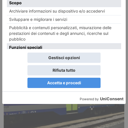
Emergenza idrica, Piemonte e Liguria puntano sugli invasi
«Opere strategiche di interesse nazionale» L’emergenza acqua e la
necessità di programmare nuove infrastrutture per garantire