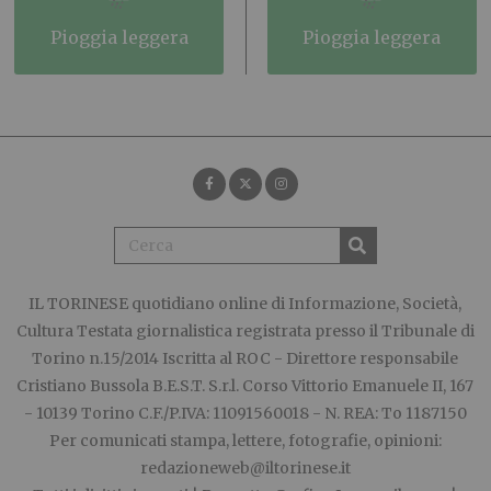
pioggia leggera
pioggia leggera
IL TORINESE
quotidiano online di Informazione, Società,
Cultura Testata giornalistica registrata presso il Tribunale di
Torino n.15/2014 Iscritta al ROC - Direttore responsabile
Cristiano Bussola B.E.S.T. S.r.l. Corso Vittorio Emanuele II, 167
- 10139 Torino C.F./P.IVA: 11091560018 - N. REA: To 1187150
Per comunicati stampa, lettere, fotografie, opinioni:
redazioneweb@iltorinese.it