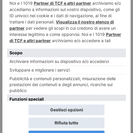
7 Agosto 2026
Challenge Stellina tra Susa e Mompantero
7 Agosto 2026
Incroci più accessibili: segnalatori acustici e chiamata per quattro
semafori trafficati
6 Agosto 2026
Incidente in tangenziale, morto motociclista
6 Agosto 2026
Montagna piemontese, dalla Regione nuovi fondi per servizi e sviluppo
delle aree montane
6 Agosto 2026
Treni, lavori tra Salbertrand e Bussoleno
6 Agosto 2026
“Mario Dondero. Inediti”. Al “Forte di Bard”
6 Agosto 2026