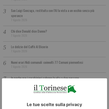
San Luigi Gonzaga, restituita con l’AI la vista a un occhio senza più
speranze
7 Agosto 2026
Chi dice Donald dice Danno?
7 Agosto 2026
Le delizie del Caffè Al Bicerin
7 Agosto 2026
Nuovi orari Nidi comunali: coinvolti 77 Comuni piemontesi
7 Agosto 2026
In poche ore i carabinieri salvano la vita a due persone
7 Agosto 2026
Il fantasma del castello di Agliè
7 Agosto 2026
Pd: “Non pagati i lavoratori delle aziende che consegnano pannolini”