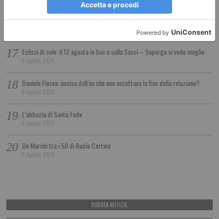
La locomotiva di Guccini (e di Pietro Rigosi)
6 Agosto 2026
Eclissi di sole: il 12 agosto in bus e sulla Sassi – Superga si vede meglio
6 Agosto 2026
Daniela Florea: uccisa dall’ex che non accettava la fine della relazione?
6 Agosto 2026
L’abbazia di Santa Fede
6 Agosto 2026
De Marchi tra i 50 di Radio Cortina
6 Agosto 2026
RICERCA NOTIZIE