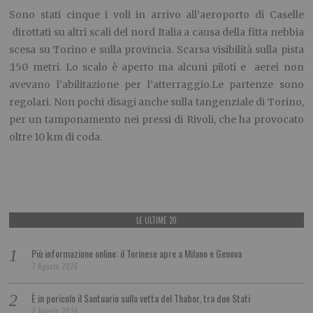
Sono stati cinque i voli in arrivo all’aeroporto di Caselle
dirottati su altri scali del nord Italia a causa della fitta nebbia
scesa su Torino e sulla provincia. Scarsa visibilità sulla pista
:150 metri. Lo scalo è aperto ma alcuni piloti e aerei non
avevano l’abilitazione per l’atterraggio.Le partenze sono
regolari. Non pochi disagi anche sulla tangenziale di Torino,
per un tamponamento nei pressi di Rivoli, che ha provocato
oltre 10 km di coda.
LE ULTIME 20
Più informazione online: il Torinese apre a Milano e Genova
7 Agosto 2026
È in pericolo il Santuario sulla vetta del Thabor, tra due Stati
7 Agosto 2026